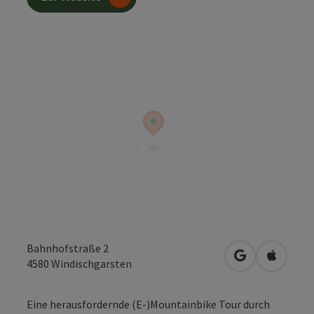
Bahnhofstraße 2
in Google Map
in Apple
4580
Windischgarsten
Eine herausfordernde (E-)Mountainbike Tour durch