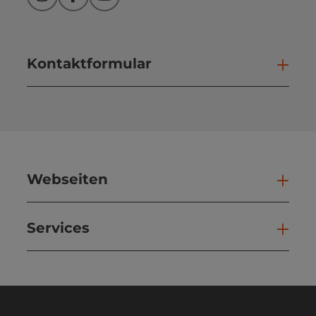
Instagram
Facebook
YouTube
Kontaktformular
Kont
Webseiten
Web
Services
Ser