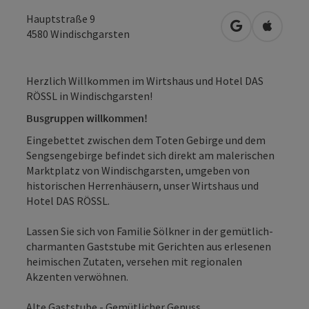
Hauptstraße 9
in Google Map
in Apple
4580
Windischgarsten
Herzlich Willkommen im Wirtshaus und Hotel DAS
RÖSSL in Windischgarsten!
Busgruppen willkommen!
Eingebettet zwischen dem Toten Gebirge und dem
Sengsengebirge befindet sich direkt am malerischen
Marktplatz von Windischgarsten, umgeben von
historischen Herrenhäusern, unser Wirtshaus und
Hotel DAS RÖSSL.
Lassen Sie sich von Familie Sölkner in der gemütlich-
charmanten Gaststube mit Gerichten aus erlesenen
heimischen Zutaten, versehen mit regionalen
Akzenten verwöhnen.
Alte Gaststube - Gemütlicher Genuss