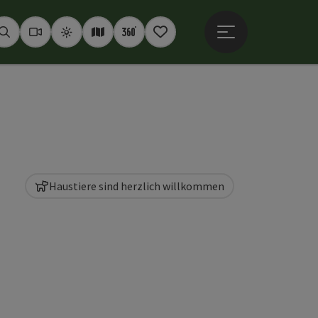
Hauptmenü öffne
Suchen
Webcams
Wetter
Interaktive Karte
360° Panoramen
Merkzettel
Haustiere sind herzlich willkommen