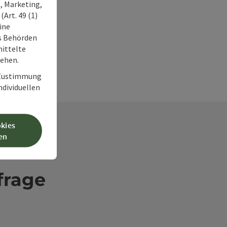
, Marketing,
Art. 49 (1)
ine
ss Behörden
ittelte
tehen.
r Zustimmung
individuellen
okies
en
frage