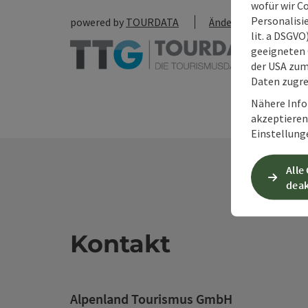
wofür wir C
Personalisie
powered by
TOURDATA
Änderung vorschlag
lit. a DSGV
geeigneten 
der USA zu
Daten zugre
Nähere Info
akzeptieren 
Einstellung
Alle
deak
Kontakt
Alpenland Tourismus GmbH