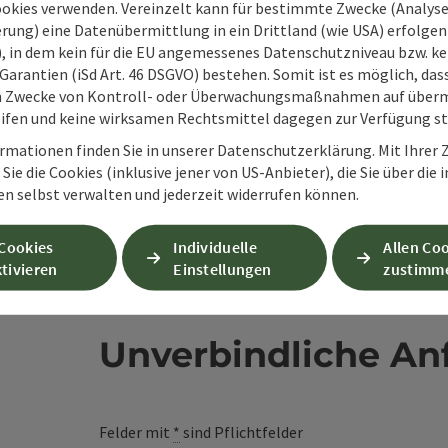
ookies verwenden. Vereinzelt kann für bestimmte Zwecke (Analyse
rung) eine Datenübermittlung in ein Drittland (wie USA) erfolgen (
en
O), in dem kein für die EU angemessenes Datenschutzniveau bzw. ke
Garantien (iSd Art. 46 DSGVO) bestehen. Somit ist es möglich, da
m Zwecke von Kontroll- oder Überwachungsmaßnahmen auf überm
ifen und keine wirksamen Rechtsmittel dagegen zur Verfügung s
rmationen finden Sie in unserer Datenschutzerklärung. Mit Ihre
Sie die Cookies (inklusive jener von US-Anbieter), die Sie über die 
en selbst verwalten und jederzeit widerrufen können.
 Cookies
Individuelle
Allen Co
tivieren
Einstellungen
zustimm
Unverbindliche An
Felder mit
*
sind Pflichtfelder