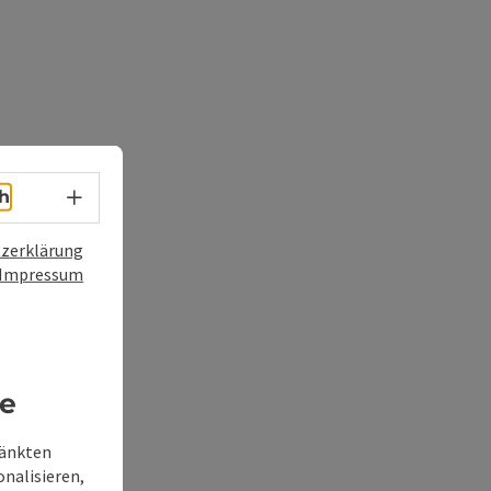
Sprachwahl - Menü öffnen
h
zerklärung
Impressum
re
ränkten
onalisieren,