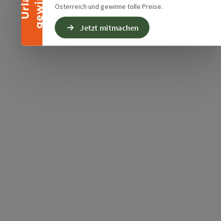
n
U
r
l
a
u
b
g
e
w
i
n
n
e
Österreich und gewinne tolle Preise.
Jetzt mitmachen