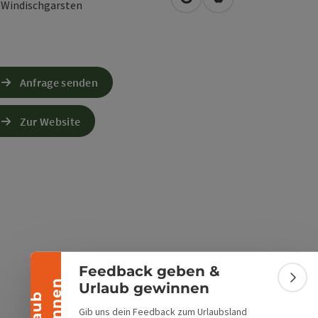
in Google Maps öffnen
in Apple Maps öffn
0
Windischgarsten
Anfrage senden
Zur Website
Banner einklappen
Feedback geben &
Bann
Urlaub gewinnen
Gib uns dein Feedback zum Urlaubsland