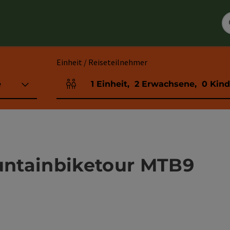
Einheit / Reiseteilnehmer
e
1
Einheit
,
2
Erwachsene
,
0
Kind
Einheitenanzahl und Personenfelder
ntainbiketour MTB9