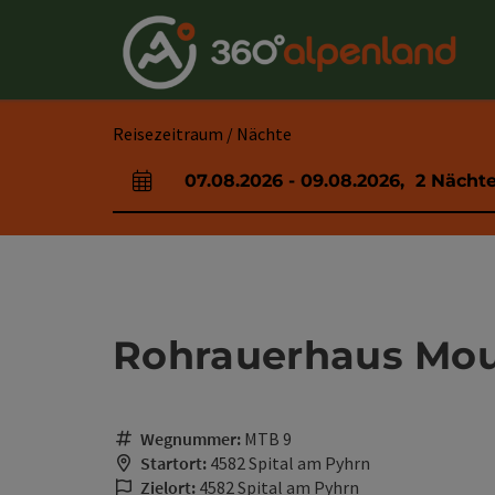
Accesskey
Accesskey
Accesskey
Accesskey
Accesskey
Accesskey
Accesskey
Accesskey
Zum Inhalt
Zur Navigation
Zum Seitenanfang
Zur Kontaktseite
Zur Suche
Zum Impressum
Zu den Hinweisen zur Bedienung der Website
Zur Startseite
[4]
[0]
[7]
[1]
[5]
[3]
[2]
[6]
Reisezeitraum / Nächte
07.08.2026
-
09.08.2026
,
2
Nächt
An- und Abreisefelder
Rohrauerhaus Mou
Wegnummer:
MTB 9
Startort:
4582 Spital am Pyhrn
Zielort:
4582 Spital am Pyhrn