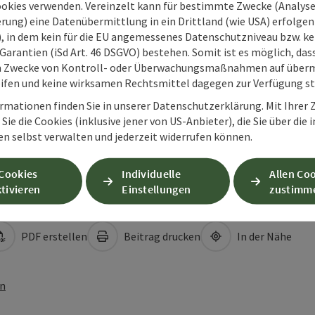
ookies verwenden. Vereinzelt kann für bestimmte Zwecke (Analyse
rung) eine Datenübermittlung in ein Drittland (wie USA) erfolgen (
O), in dem kein für die EU angemessenes Datenschutzniveau bzw. ke
Garantien (iSd Art. 46 DSGVO) bestehen. Somit ist es möglich, da
m Zwecke von Kontroll- oder Überwachungsmaßnahmen auf überm
ifen und keine wirksamen Rechtsmittel dagegen zur Verfügung s
rmationen finden Sie in unserer Datenschutzerklärung. Mit Ihre
Sie die Cookies (inklusive jener von US-Anbieter), die Sie über die 
en selbst verwalten und jederzeit widerrufen können.
 Cookies
Individuelle
Allen Co
tivieren
Einstellungen
zustimm
PDF erstellen
Beitrag drucken
In der Nähe
en