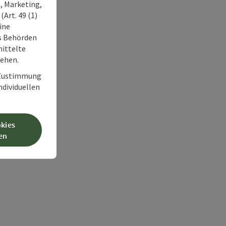
, Marketing,
Art. 49 (1)
ine
ss Behörden
ittelte
tehen.
r Zustimmung
individuellen
okies
en