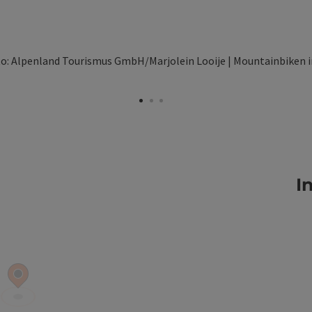
 öffnen
I