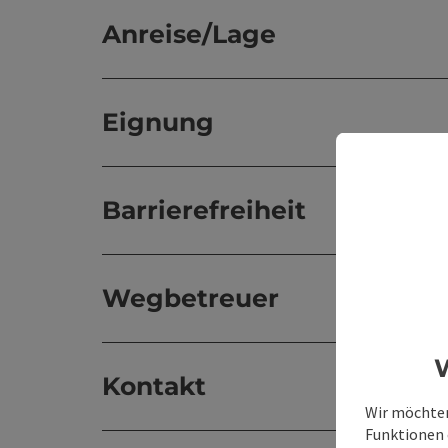
Anreise/Lage
Eignung
Barrierefreiheit
Wegbetreuer
W
Kontakt
Wir möchten
Funktionen e