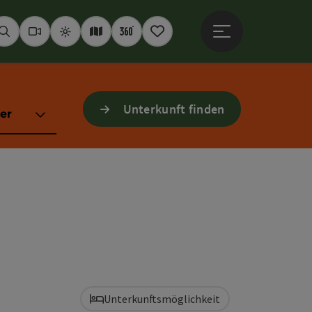
Hauptmenü öffne
Suchen
Webcams
Wetter
Interaktive Karte
360° Panoramen
Merkzettel
Unterkunft finden
er
Unterkunftsmöglichkeit