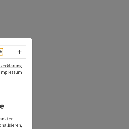
Sprachwahl - Menü öffnen
h
zerklärung
Impressum
re
ränkten
onalisieren,