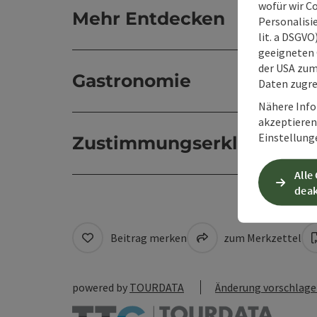
wofür wir C
Mehr Entdecken
Personalisie
lit. a DSGV
geeigneten 
der USA zu
Gastronomie
Daten zugre
Nähere Info
akzeptieren 
Einstellung
Zustimmungserklärung
Alle
deak
Beitrag merken
zum Merkzettel
powered by
TOURDATA
Änderung vorschlag