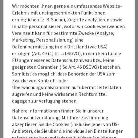
Wir möchten Ihnen gerne ein umfassendes Website-
Erlebnis mit uneingeschränkten Funktionen
Barrierefreiheit
ermöglichen (z. B. Suche), Zugriffe analysieren sowie
Inhalte personalisieren, wofür wir Cookies verwenden.
Vereinzelt kann für bestimmte Zwecke (Analyse,
Mitgliedschaften
Marketing, Personalisierung) eine
Datenübermittlung in ein Drittland (wie USA)
erfolgen (Art. 49 (1) lit. a DSGVO), in dem kein für die
EU angemessenes Datenschutzniveau bzw. keine
geeigneten Garantien (iSd Art. 46 DSGVO) bestehen.
Beitrag merken
Somit ist es möglich, dass Behörden der USA zum
Beitrag drucken
Zwecke von Kontroll- oder
Überwachungsmaßnahmen auf übermittelte Daten
zum Merkzettel
In der Nähe
zugreifen und keine wirksamen Rechtsmittel
dagegen zur Verfügung stehen.
PDF erstellen
Nähere Informationen finden Sie in unserer
Datenschutzerklärung. Mit Ihrer Zustimmung
powered by
TOURDATA
Änderung vorschlagen
akzeptieren Sie die Cookies (inklusive jener von US-
Anbieter), die Sie über die individuellen Einstellungen
selbst verwalten und jederzeit widerrufen können.