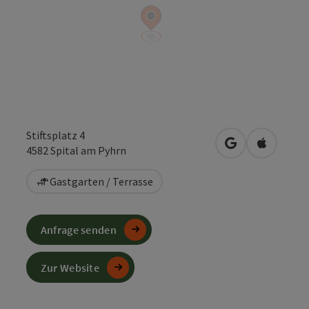
Stiftsplatz 4
in Google Maps
in Apple 
4582
Spital am Pyhrn
Gastgarten / Terrasse
Anfrage senden
Zur Website