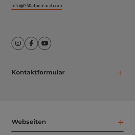
info@360alpenland.com
Instagram
Facebook
YouTube
Kontaktformular
Kont
Webseiten
Web