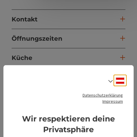
Kontakt
Öffnungszeiten
Küche
Ausstattung
Deuts
Sprach
Datenschutzerklärung
Preise
Impressum
Anreise/Lage
Wir respektieren deine
Privatsphäre
Eignung