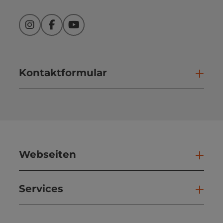
Instagram
Facebook
YouTube
Kontaktformular
Kont
Webseiten
Web
Services
Ser