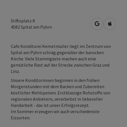
Stiftsplatz 8
in Google Map
in Apple
4582
Spital am Pyhrn
Cafe Konditorei Kemetmüller liegt im Zentrum von
Spital am Pyhrn schräg gegenüber der barocken
Kirche. Viele Stammgäste machen auch eine
gemütliche Rast auf der Strecke zwischen Graz und
Linz.
Unsere Konditorinnen beginnen in den frühen
Morgenstunden mit dem Backen und Zubereiten
köstlicher Mehlspeisen. Erstklassige Rohstoffe von
regionalen Anbietern, verarbeitet in liebevoller
Handarbeit - das ist unser Erfolgsrezept.
Im Sommer erzeugen wir auch verschiedenste
Eissorten.