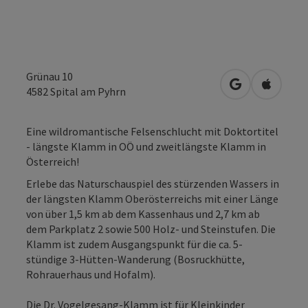
Grünau 10
in Google Map
in Apple
4582
Spital am Pyhrn
Eine wildromantische Felsenschlucht mit Doktortitel
- längste Klamm in OÖ und zweitlängste Klamm in
Österreich!
Erlebe das Naturschauspiel des stürzenden Wassers in
der längsten Klamm Oberösterreichs mit einer Länge
von über 1,5 km ab dem Kassenhaus und 2,7 km ab
dem Parkplatz 2 sowie 500 Holz- und Steinstufen. Die
Klamm ist zudem Ausgangspunkt für die ca. 5-
stündige 3-Hütten-Wanderung (Bosruckhütte,
Rohrauerhaus und Hofalm).
Die Dr. Vogelgesang-Klamm ist für Kleinkinder