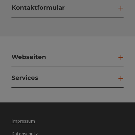
Kontaktformular
Kont
Webseiten
Web
Services
Ser
Impressum
Datenschutz