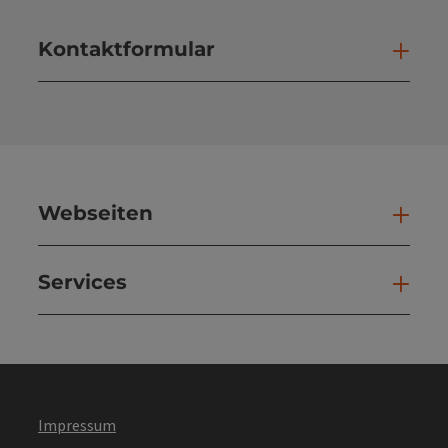
Kontaktformular
Kont
Webseiten
Web
Services
Ser
Impressum