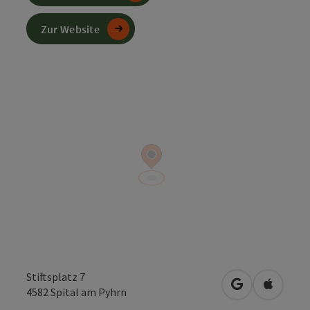
Zur Website
Stiftsplatz 7
in Google Map
in Apple
4582
Spital am Pyhrn