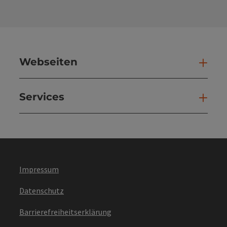
Webseiten
Web
Services
Ser
Impressum
Datenschutz
Barrierefreiheitserklärung