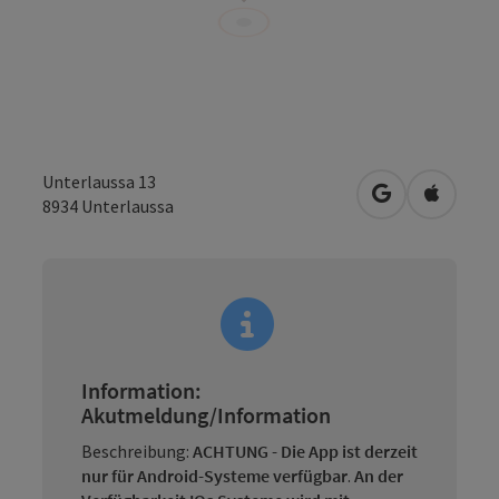
Unterlaussa 13
in Google Map
in Apple
8934
Unterlaussa
Information:
Akutmeldung/Information
Beschreibung:
ACHTUNG - Die App ist derzeit
nur für Android-Systeme verfügbar
.
An der