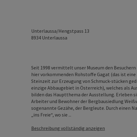
Unterlaussa/Hengstpass 13
8934
Unterlaussa
Seit 1998 vermittelt unser Museum den Besuchern 
hier vorkommenden Rohstoffe Gagat (das ist eine sc
Steinzeit zur Erzeugung von Schmuck-stücken gedien
einzige Abbaugebiet in Österreich), welches als A
bilden das Hauptthema der Ausstellung. Erleben s
Arbeiter und Bewohner der Bergbausiedlung Weißwa
sogenannte Gezähe, der Bergleute. Durch einen Na
„ins Freie“, wo sie ...
Beschreibung vollständig anzeigen