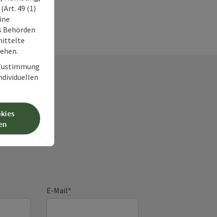
Art. 49 (1)
ine
ss Behörden
ittelte
tehen.
r Zustimmung
individuellen
okies
frage
en
E-Mail
*