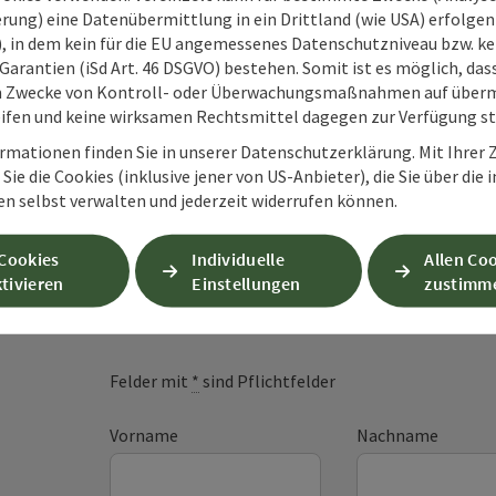
rung) eine Datenübermittlung in ein Drittland (wie USA) erfolgen (
O), in dem kein für die EU angemessenes Datenschutzniveau bzw. ke
Garantien (iSd Art. 46 DSGVO) bestehen. Somit ist es möglich, da
m Zwecke von Kontroll- oder Überwachungsmaßnahmen auf überm
ifen und keine wirksamen Rechtsmittel dagegen zur Verfügung s
rmationen finden Sie in unserer Datenschutzerklärung. Mit Ihre
Sie die Cookies (inklusive jener von US-Anbieter), die Sie über die 
en selbst verwalten und jederzeit widerrufen können.
 Cookies
Individuelle
Allen Co
Unverbindliche An
tivieren
Einstellungen
zustimm
Felder mit
*
sind Pflichtfelder
Vorname
Nachname