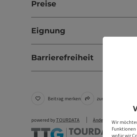
Preise
Eignung
Barrierefreiheit
Beitrag merken
zum Merkzettel
W
powered by
TOURDATA
Änderung vorschlag
Wir möchten
Funktionen e
wofür wir C