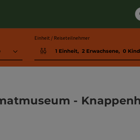
Einheit / Reiseteilnehmer
e
1
Einheit
,
2
Erwachsene
,
0
Kind
Einheitenanzahl und Personenfelder
matmuseum - Knappenh