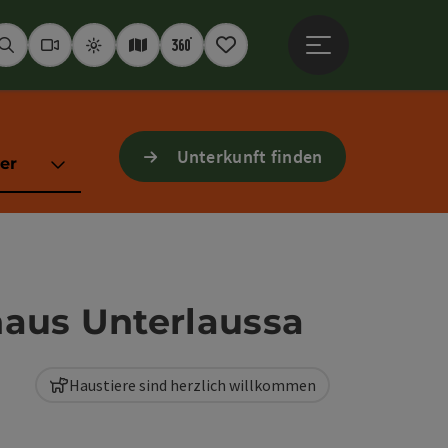
Hauptmenü öffne
Suchen
Webcams
Wetter
Interaktive Karte
360° Panoramen
Merkzettel
Unterkunft finden
er
aus Unterlaussa
Haustiere sind herzlich willkommen