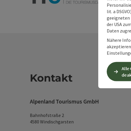
Personalisie
lit. a DSGV
geeigneten 
der USA zu
Daten zugre
Nähere Info
akzeptieren 
Einstellung
Alle
Kontakt
deak
Alpenland Tourismus GmbH
Bahnhofstraße 2
4580 Windischgarsten