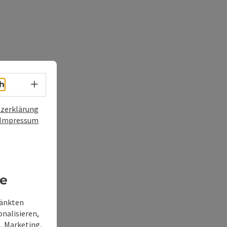
Sprachwahl - Menü öffnen
h
zerklärung
Impressum
re
ränkten
onalisieren,
, Marketing,