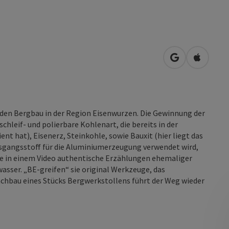
in Google Map
in Apple
den Bergbau in der Region Eisenwurzen. Die Gewinnung der
hleif- und polierbare Kohlenart, die bereits in der
t hat), Eisenerz, Steinkohle, sowie Bauxit (hier liegt das
usgangsstoff für die Aluminiumerzeugung verwendet wird,
ie in einem Video authentische Erzählungen ehemaliger
sser. „BE-greifen“ sie original Werkzeuge, das
chbau eines Stücks Bergwerkstollens führt der Weg wieder