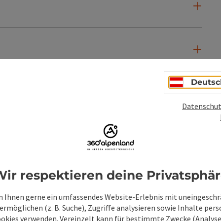
Deutsc
Datenschut
PDF erstellen
Beitrag drucken
In der Nähe
ir respektieren deine Privatsphä
en
 Ihnen gerne ein umfassendes Website-Erlebnis mit uneingesch
rmöglichen (z. B. Suche), Zugriffe analysieren sowie Inhalte pers
ookies verwenden. Vereinzelt kann für bestimmte Zwecke (Analyse