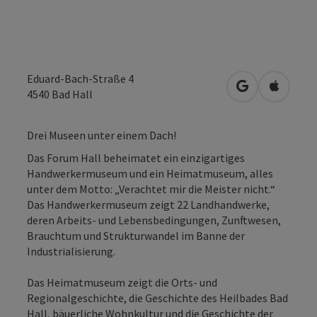
Eduard-Bach-Straße 4
in Google Map
in Apple
4540
Bad Hall
Drei Museen unter einem Dach!
Das Forum Hall beheimatet ein einzigartiges
Handwerkermuseum und ein Heimatmuseum, alles
unter dem Motto: „Verachtet mir die Meister nicht.“
Das Handwerkermuseum zeigt 22 Landhandwerke,
deren Arbeits- und Lebensbedingungen, Zunftwesen,
Brauchtum und Strukturwandel im Banne der
Industrialisierung.
Das Heimatmuseum zeigt die Orts- und
Regionalgeschichte, die Geschichte des Heilbades Bad
Hall, bäuerliche Wohnkultur und die Geschichte der