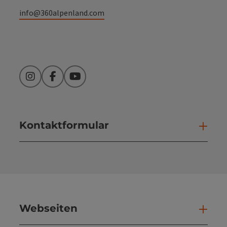
info@360alpenland.com
Instagram
Facebook
YouTube
Kontaktformular
Kont
Webseiten
Web