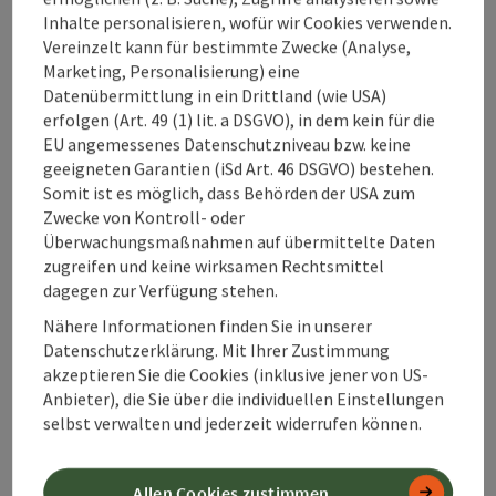
Was bedeutet
Inhalte personalisieren, wofür wir Cookies verwenden.
Yolates
Vereinzelt kann für bestimmte Zwecke (Analyse,
Marketing, Personalisierung) eine
eigentlich?
Datenübermittlung in ein Drittland (wie USA)
erfolgen (Art. 49 (1) lit. a DSGVO), in dem kein für die
EU angemessenes Datenschutzniveau bzw. keine
geeigneten Garantien (iSd Art. 46 DSGVO) bestehen.
Welche Übungen
Somit ist es möglich, dass Behörden der USA zum
erwarten dich auf
Zwecke von Kontroll- oder
dem Yolatespfad?
Überwachungsmaßnahmen auf übermittelte Daten
zugreifen und keine wirksamen Rechtsmittel
dagegen zur Verfügung stehen.
Nähere Informationen finden Sie in unserer
Wie ergänzt der
Datenschutzerklärung. Mit Ihrer Zustimmung
Yolatespfad einen
akzeptieren Sie die Cookies (inklusive jener von US-
Thermenbesuch
Anbieter), die Sie über die individuellen Einstellungen
in Bad Hall?
selbst verwalten und jederzeit widerrufen können.
Allen Cookies zustimmen