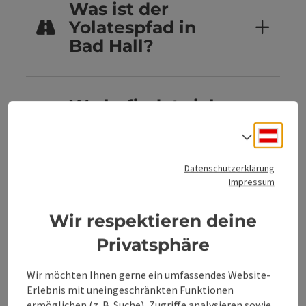
Was ist der
Yolatespfad in
Bad Hall?
Wo befindet sich
der Yolatespfad
Deuts
Sprach
im 360°
Alpenland?
Datenschutzerklärung
Impressum
Wir respektieren deine
Wie lange dauert
der Rundweg am
Privatsphäre
Yolatespfad?
Wir möchten Ihnen gerne ein umfassendes Website-
Erlebnis mit uneingeschränkten Funktionen
ermöglichen (z. B. Suche), Zugriffe analysieren sowie