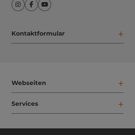
Instagram
Facebook
YouTube
Kontaktformular
Kont
Webseiten
Web
Services
Ser