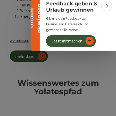
Feedback geben &
Halswirbelsäule kräftigen
n
Bann
Urlaub gewinnen
Wechselatmung
U
r
l
a
u
b
g
e
w
i
n
n
e
Energie tanken
Gib uns dein Feedback zum
Urlaubsland Österreich und
gewinne tolle Preise.
weiterlesen
Jetzt mitmachen
mehr dazu
Wissenswertes zum
Yolatespfad