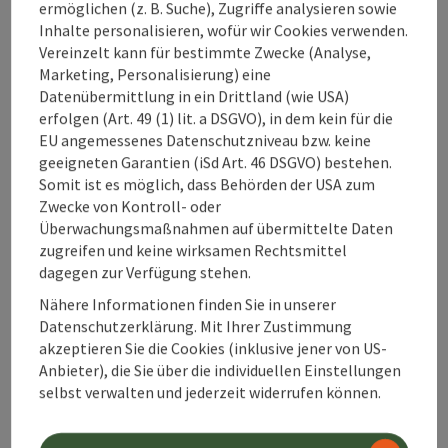
ermöglichen (z. B. Suche), Zugriffe analysieren sowie
Inhalte personalisieren, wofür wir Cookies verwenden.
Vereinzelt kann für bestimmte Zwecke (Analyse,
Marketing, Personalisierung) eine
Datenübermittlung in ein Drittland (wie USA)
Beitrag merken
Beitrag drucken
erfolgen (Art. 49 (1) lit. a DSGVO), in dem kein für die
EU angemessenes Datenschutzniveau bzw. keine
zum Merkzettel
In der Nähe
geeigneten Garantien (iSd Art. 46 DSGVO) bestehen.
Somit ist es möglich, dass Behörden der USA zum
PDF erstellen
Zwecke von Kontroll- oder
Überwachungsmaßnahmen auf übermittelte Daten
zugreifen und keine wirksamen Rechtsmittel
powered by
TOURDATA
Änderung vorschlagen
dagegen zur Verfügung stehen.
Nähere Informationen finden Sie in unserer
Datenschutzerklärung. Mit Ihrer Zustimmung
akzeptieren Sie die Cookies (inklusive jener von US-
Anbieter), die Sie über die individuellen Einstellungen
selbst verwalten und jederzeit widerrufen können.