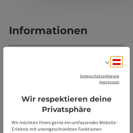
Informationen
Standort
Deuts
Sprach
4400 Steyr
Datenschutzerklärung
Region
Impressum
Steyr(Stadt), Oberösterreich
Wir respektieren deine
Letzte Aktualisierung
Privatsphäre
07.08.2026 - 20:57
Wir möchten Ihnen gerne ein umfassendes Website-
Copyright
Erlebnis mit uneingeschränkten Funktionen
Magistrat Steyr