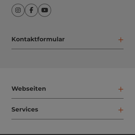
Instagram
Facebook
YouTube
Kontaktformular
Kont
Webseiten
Web
Services
Ser