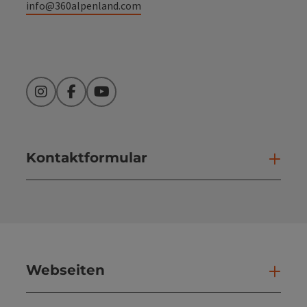
info@360alpenland.com
Instagram
Facebook
YouTube
Kontaktformular
Kont
Webseiten
Web