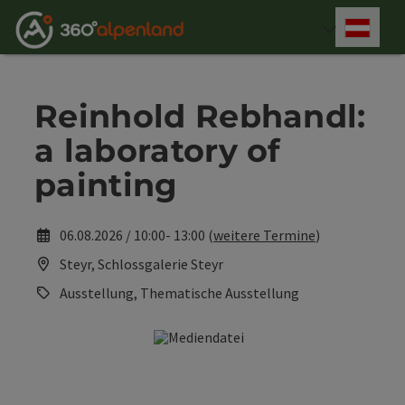
Accesskey
Accesskey
Accesskey
Accesskey
Accesskey
Accesskey
Accesskey
Accesskey
Zum Inhalt
Zur Navigation
Zum Seitenanfang
Zur Kontaktseite
Zur Suche
Zum Impressum
Zu den Hinweisen zur Bedienung der Website
Zur Startseite
[4]
[0]
[7]
[1]
[5]
[3]
[2]
[6]
Deut
Sprach
Reinhold Rebhandl:
a laboratory of
painting
06.08.2026 / 10:00- 13:00 (
weitere Termine
)
Steyr, Schlossgalerie Steyr
Ausstellung, Thematische Ausstellung