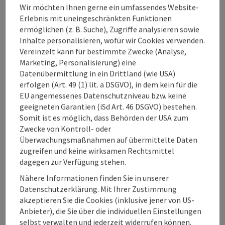
Wir möchten Ihnen gerne ein umfassendes Website-
Arbeitsweise. Rebhandls Werk entsteht im Stillen, er
Erlebnis mit uneingeschränkten Funktionen
schielt weder auf Moden und Trends noch auf den
ermöglichen (z. B. Suche), Zugriffe analysieren sowie
Kunstmarkt, sondern er entwickelt sein Werk
Inhalte personalisieren, wofür wir Cookies verwenden.
innerhalb eines komplexen Systems von Form und
Vereinzelt kann für bestimmte Zwecke (Analyse,
Farbe, das er immer wieder mit neuen, persönlich
Marketing, Personalisierung) eine
gefilterten Eindrücken aus Medien, Historie und
Datenübermittlung in ein Drittland (wie USA)
Gesellschaft erweitert. Seine konzeptionelle Malerei
erfolgen (Art. 49 (1) lit. a DSGVO), in dem kein für die
ist auch als Kommentar zu Moderne und Postmoderne
EU angemessenes Datenschutzniveau bzw. keine
zu verstehen, wie er auch in seinem Arbeitsprozess
geeigneten Garantien (iSd Art. 46 DSGVO) bestehen.
immer wieder auf eigene ältere Konzepte zurückgreift
Somit ist es möglich, dass Behörden der USA zum
und diese in seinem Werk neu kontextualisiert.
Zwecke von Kontroll- oder
Überwachungsmaßnahmen auf übermittelte Daten
zugreifen und keine wirksamen Rechtsmittel
Kontakt
dagegen zur Verfügung stehen.
Nähere Informationen finden Sie in unserer
Veranstaltungstermin/e
Datenschutzerklärung. Mit Ihrer Zustimmung
akzeptieren Sie die Cookies (inklusive jener von US-
Anbieter), die Sie über die individuellen Einstellungen
Veranstaltungsort
selbst verwalten und jederzeit widerrufen können.