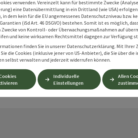
ookies verwenden. Vereinzelt kann für bestimmte Zwecke (Analyse
rung) eine Datenübermittlung in ein Drittland (wie USA) erfolgen (
O), in dem kein für die EU angemessenes Datenschutzniveau bzw. ke
Garantien (iSd Art. 46 DSGVO) bestehen. Somit ist es möglich, da
m Zwecke von Kontroll- oder Überwachungsmaßnahmen auf überm
PDF erstellen
Beitrag drucken
In der Nähe
ifen und keine wirksamen Rechtsmittel dagegen zur Verfügung s
rmationen finden Sie in unserer Datenschutzerklärung. Mit Ihre
Sie die Cookies (inklusive jener von US-Anbieter), die Sie über die 
en
en selbst verwalten und jederzeit widerrufen können.
 Cookies
Individuelle
Allen Co
tivieren
Einstellungen
zustimm