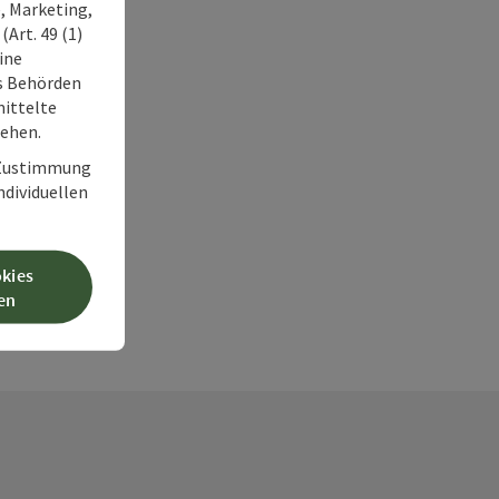
, Marketing,
Art. 49 (1)
ine
ss Behörden
ittelte
tehen.
r Zustimmung
individuellen
okies
en