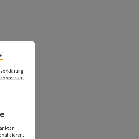
Sprachwahl - Menü öffnen
h
zerklärung
Impressum
re
ränkten
onalisieren,