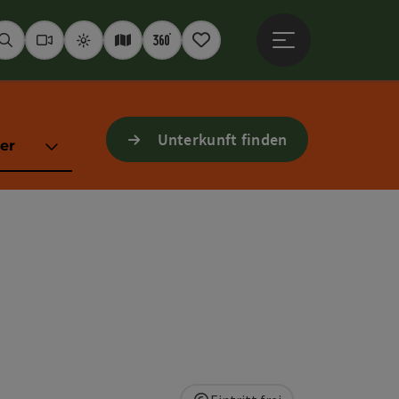
Hauptmenü öffne
Suchen
Webcams
Wetter
Interaktive Karte
360° Panoramen
Merkzettel
Unterkunft finden
er