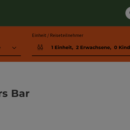
Einheit / Reiseteilnehmer
e
1
Einheit
,
2
Erwachsene
,
0
Kind
Einheitenanzahl und Personenfelder
s Bar