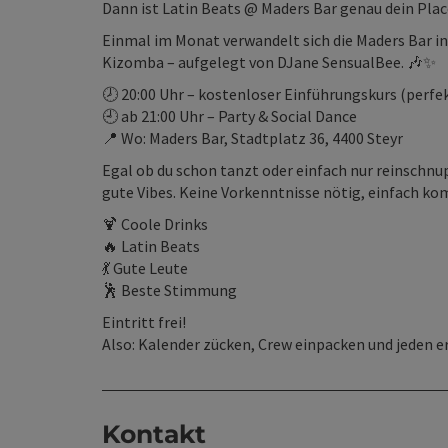
Dann ist Latin Beats @ Maders Bar genau dein Plac
Einmal im Monat verwandelt sich die Maders Bar in
Kizomba – aufgelegt von DJane SensualBee. 🎶✨
🕗 20:00 Uhr – kostenloser Einführungskurs (perfek
🕘 ab 21:00 Uhr – Party & Social Dance
📍 Wo: Maders Bar, Stadtplatz 36, 4400 Steyr
Egal ob du schon tanzt oder einfach nur reinschnu
gute Vibes. Keine Vorkenntnisse nötig, einfach k
🍹 Coole Drinks
🔥 Latin Beats
💃 Gute Leute
🕺 Beste Stimmung
Eintritt frei!
Also: Kalender zücken, Crew einpacken und jeden e
Kontakt