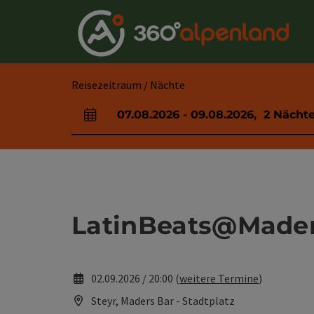
Accesskey
Accesskey
Accesskey
Accesskey
Accesskey
Accesskey
Accesskey
Accesskey
Zum Inhalt
Zur Navigation
Zum Seitenanfang
Zur Kontaktseite
Zur Suche
Zum Impressum
Zu den Hinweisen zur Bedienung der Website
Zur Startseite
[4]
[0]
[7]
[1]
[5]
[3]
[2]
[6]
Reisezeitraum / Nächte
07.08.2026
-
09.08.2026
,
2
Nächt
An- und Abreisefelder
LatinBeats@Mader
02.09.2026 / 20:00 (
weitere Termine
)
Steyr, Maders Bar - Stadtplatz