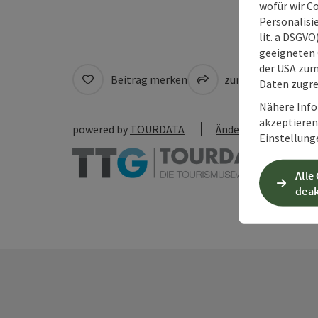
wofür wir C
Personalisie
lit. a DSGV
geeigneten 
der USA zu
Beitrag merken
zum Merkzettel
Daten zugre
Nähere Info
akzeptieren 
powered by
TOURDATA
Änderung vorschlag
Einstellung
Alle
deak