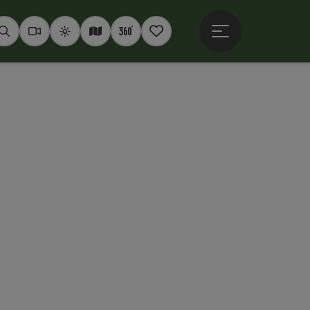
Hauptmenü öffne
Suchen
Webcams
Wetter
Interaktive Karte
360° Panoramen
Merkzettel