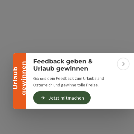
Banner einklappen
Feedback geben &
n
Bann
Urlaub gewinnen
U
r
l
a
u
b
g
e
w
i
n
n
e
Gib uns dein Feedback zum Urlaubsland
Österreich und gewinne tolle Preise.
Jetzt mitmachen