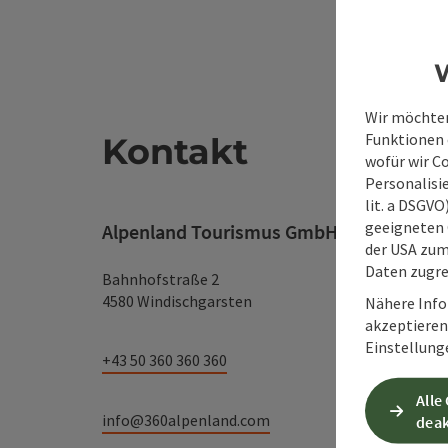
W
Wir möchten
Funktionen e
Kontakt
wofür wir C
Personalisie
lit. a DSGV
geeigneten 
Alpenland Tourismus GmbH
der USA zu
Daten zugre
Bahnhofstraße 2
4580 Windischgarsten
Nähere Info
akzeptieren 
Einstellung
+43 50 360 360 360
Alle
info@360alpenland.com
deak