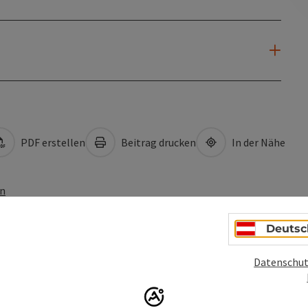
PDF erstellen
Beitrag drucken
In der Nähe
en
Deutsc
Datenschut