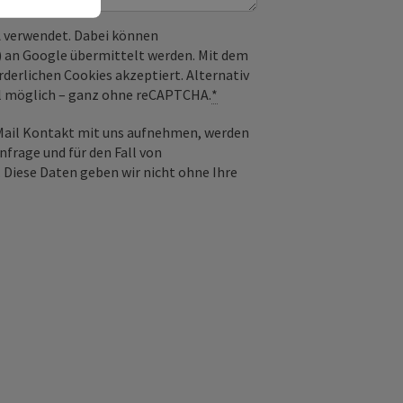
 verwendet. Dabei können
) an Google übermittelt werden. Mit dem
derlichen Cookies akzeptiert. Alternativ
il möglich – ganz ohne reCAPTCHA.
*
-Mail Kontakt mit uns aufnehmen, werden
frage und für den Fall von
 Diese Daten geben wir nicht ohne Ihre