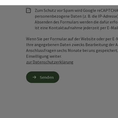
Zum Schutz vor Spam wird Google reCAPTCHA
personenbezogene Daten (z. B. die IP-Adresse
Absenden des Formulars werden die dafür erfor
ist eine Kontaktaufnahme jederzeit per E-Ma
Wenn Sie per Formular auf der Website oder per E
Ihre angegebenen Daten zwecks Bearbeitung der An
Anschlussfragen sechs Monate bei uns gespeichert.
Einwilligung weiter.
zur Datenschutzerklärung
Senden