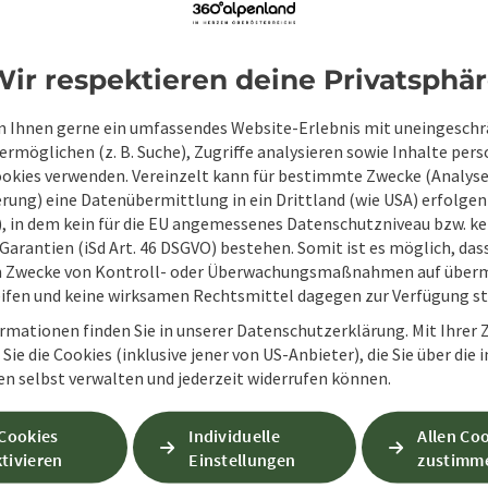
ir respektieren deine Privatsphä
 Ihnen gerne ein umfassendes Website-Erlebnis mit uneingesch
rmöglichen (z. B. Suche), Zugriffe analysieren sowie Inhalte pers
Unverbindliche An
ookies verwenden. Vereinzelt kann für bestimmte Zwecke (Analyse
rung) eine Datenübermittlung in ein Drittland (wie USA) erfolgen (
O), in dem kein für die EU angemessenes Datenschutzniveau bzw. ke
Garantien (iSd Art. 46 DSGVO) bestehen. Somit ist es möglich, da
Felder mit
*
sind Pflichtfelder
m Zwecke von Kontroll- oder Überwachungsmaßnahmen auf überm
ifen und keine wirksamen Rechtsmittel dagegen zur Verfügung s
Vorname
Nachname
rmationen finden Sie in unserer Datenschutzerklärung. Mit Ihre
Sie die Cookies (inklusive jener von US-Anbieter), die Sie über die 
en selbst verwalten und jederzeit widerrufen können.
Unverbindliche Anfrage
*
 Cookies
Individuelle
Allen Co
tivieren
Einstellungen
zustimm