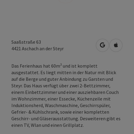
Saaßstraße 63
in Google Map
in Apple
4421
Aschach an der Steyr
Das Ferienhaus hat 60m² und ist komplett
ausgestattet. Es liegt mitten in der Natur mit Blick
auf die Berge und guter Anbindung zu Garsten und
Steyr. Das Haus verfügt über zwei 2-Bettzimmer,
einem Einbettzimmer und einer ausziehbaren Couch
im Wohnzimmer, einer Essecke, Küchenzeile mit
Induktionsherd, Waschmaschine, Geschirrspüler,
Gefrier- & Kühlschrank, sowie einer kompletten
Geschirr- und Gläserausstattung. Desweiteren gibt es
einen TV, Wlan und einen Grillplatz.