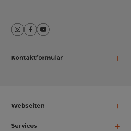
Instagram
Facebook
YouTube
Kontaktformular
Kont
Webseiten
Web
Services
Ser