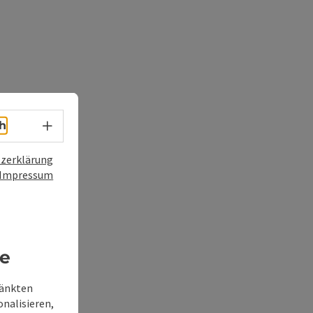
Sprachwahl - Menü öffnen
h
zerklärung
Impressum
re
ränkten
onalisieren,