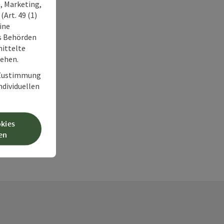
, Marketing,
Art. 49 (1)
ine
ss Behörden
ittelte
tehen.
r Zustimmung
individuellen
okies
en