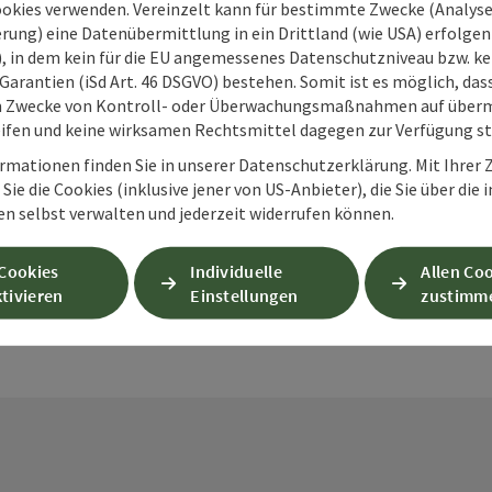
ookies verwenden. Vereinzelt kann für bestimmte Zwecke (Analyse
rung) eine Datenübermittlung in ein Drittland (wie USA) erfolgen (
O), in dem kein für die EU angemessenes Datenschutzniveau bzw. ke
Garantien (iSd Art. 46 DSGVO) bestehen. Somit ist es möglich, da
m Zwecke von Kontroll- oder Überwachungsmaßnahmen auf überm
ifen und keine wirksamen Rechtsmittel dagegen zur Verfügung s
PDF erstellen
Beitrag drucken
In der Nähe
rmationen finden Sie in unserer Datenschutzerklärung. Mit Ihre
Sie die Cookies (inklusive jener von US-Anbieter), die Sie über die 
en
en selbst verwalten und jederzeit widerrufen können.
 Cookies
Individuelle
Allen Co
tivieren
Einstellungen
zustimm