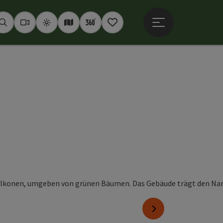
Hauptmenü öffne
Suchen
Webcams
Wetter
Interaktive Karte
360° Panoramen
Merkzettel
nächstes Element