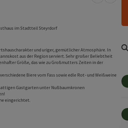
in Google Map
in Apple
asthaus im Stadtteil Steyrdorf
irtshauscharakter und uriger, gemütlicher Atmosphäre. In
nnskost aus der Region serviert. Sehr großer Beliebtheit
genhafter Größe, das wie zu Großmutters Zeiten in der
 verschiedene Biere vom Fass sowie edle Rot- und Weißweine
chattigen Gastgarten unter Nußbaumkronen
en!
he eingerichtet.