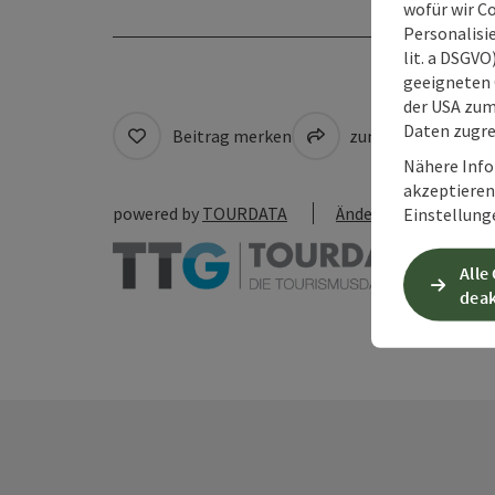
wofür wir C
Personalisie
lit. a DSGV
geeigneten 
der USA zu
Daten zugre
Beitrag merken
zum Merkzettel
Nähere Info
akzeptieren 
powered by
TOURDATA
Änderung vorschlag
Einstellung
Alle
deak