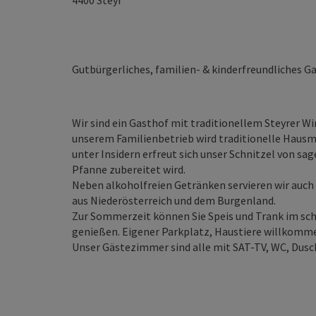
4400
Steyr
Gutbürgerliches, familien- & kinderfreundliches G
Wir sind ein Gasthof mit traditionellem Steyrer W
unserem Familienbetrieb wird traditionelle Hausma
unter Insidern erfreut sich unser Schnitzel von sa
Pfanne zubereitet wird.
Neben alkoholfreien Getränken servieren wir auch
aus Niederösterreich und dem Burgenland.
Zur Sommerzeit können Sie Speis und Trank im s
genießen. Eigener Parkplatz, Haustiere willkomm
Unser Gästezimmer sind alle mit SAT-TV, WC, Dusc