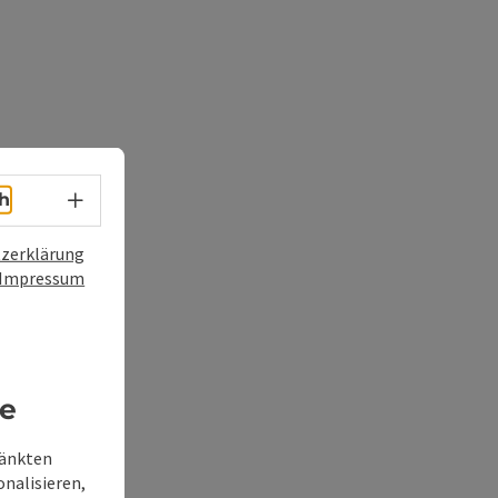
Sprachwahl - Menü öffnen
h
zerklärung
Impressum
re
ränkten
onalisieren,