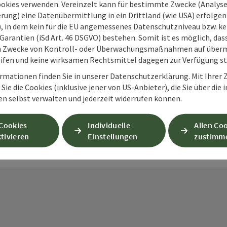
ookies verwenden. Vereinzelt kann für bestimmte Zwecke (Analyse
rung) eine Datenübermittlung in ein Drittland (wie USA) erfolgen (
O), in dem kein für die EU angemessenes Datenschutzniveau bzw. ke
Garantien (iSd Art. 46 DSGVO) bestehen. Somit ist es möglich, da
PDF erstellen
Beitrag drucken
In der Nähe
m Zwecke von Kontroll- oder Überwachungsmaßnahmen auf überm
ifen und keine wirksamen Rechtsmittel dagegen zur Verfügung s
rmationen finden Sie in unserer Datenschutzerklärung. Mit Ihre
en
Sie die Cookies (inklusive jener von US-Anbieter), die Sie über die 
en selbst verwalten und jederzeit widerrufen können.
 Cookies
Individuelle
Allen Co
tivieren
Einstellungen
zustimm