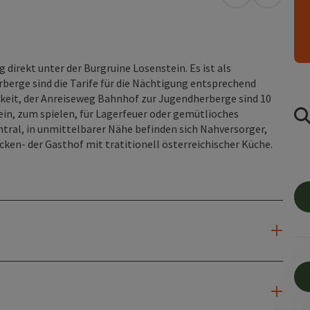
in Google Map
in Apple
direkt unter der Burgruine Losenstein. Es ist als
berge sind die Tarife für die Nächtigung entsprechend
chkeit, der Anreiseweg Bahnhof zur Jugendherberge sind 10
ein, zum spielen, für Lagerfeuer oder gemütlioches
tral, in unmittelbarer Nähe befinden sich Nahversorger,
ken- der Gasthof mit tratitionell österreichischer Küche.
n