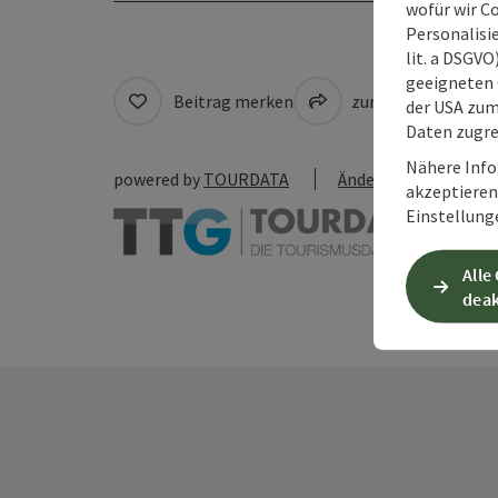
wofür wir C
Personalisie
lit. a DSGV
geeigneten 
Beitrag merken
zum Merkzettel
der USA zu
Daten zugre
Nähere Info
powered by
TOURDATA
Änderung vorschlag
akzeptieren 
Einstellung
Alle
deak