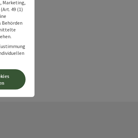
, Marketing,
Art. 49 (1)
ine
ss Behörden
ittelte
tehen.
r Zustimmung
individuellen
okies
en