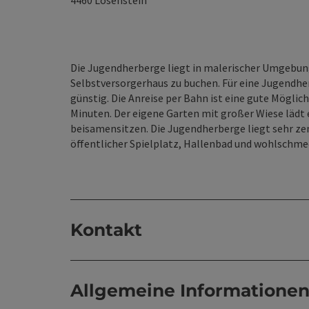
4460
Losenstein
Die Jugendherberge liegt in malerischer Umgebung 
Selbstversorgerhaus zu buchen. Für eine Jugendher
günstig. Die Anreise per Bahn ist eine gute Mögli
Minuten. Der eigene Garten mit großer Wiese lädt 
beisamensitzen. Die Jugendherberge liegt sehr zen
öffentlicher Spielplatz, Hallenbad und wohlschmec
Kontakt
Allgemeine Informatione