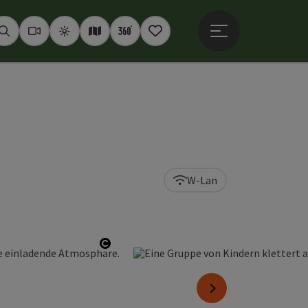
Hauptmenü öffne
Suchen
Webcams
Wetter
Interaktive Karte
360° Panoramen
Merkzettel
W-Lan
Copyright öffnen
nächstes Element