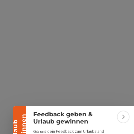
s öffnen
 Maps öffnen
Banner einklappen
Feedback geben &
n
Bann
Urlaub gewinnen
U
r
l
a
u
b
g
e
w
i
n
n
e
Gib uns dein Feedback zum Urlaubsland