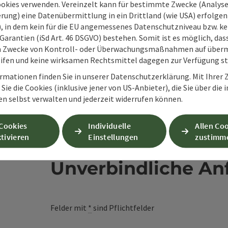
ookies verwenden. Vereinzelt kann für bestimmte Zwecke (Analyse
en
rung) eine Datenübermittlung in ein Drittland (wie USA) erfolgen (
O), in dem kein für die EU angemessenes Datenschutzniveau bzw. ke
Garantien (iSd Art. 46 DSGVO) bestehen. Somit ist es möglich, da
m Zwecke von Kontroll- oder Überwachungsmaßnahmen auf überm
ifen und keine wirksamen Rechtsmittel dagegen zur Verfügung s
rmationen finden Sie in unserer Datenschutzerklärung. Mit Ihre
Sie die Cookies (inklusive jener von US-Anbieter), die Sie über die 
en selbst verwalten und jederzeit widerrufen können.
 Cookies
Individuelle
Allen Co
tivieren
Einstellungen
zustimm
Unverbindliche An
Felder mit
*
sind Pflichtfelder