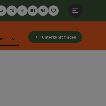
Hauptmenü öffne
Suchen
Webcams
Wetter
Interaktive Karte
360° Panoramen
Merkzettel
Unterkunft finden
er