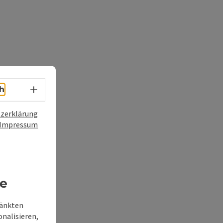
Sprachwahl - Menü öffnen
h
zerklärung
Impressum
re
ränkten
onalisieren,