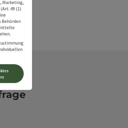
, Marketing,
Art. 49 (1)
ine
ss Behörden
ittelte
tehen.
r Zustimmung
individuellen
okies
en
frage