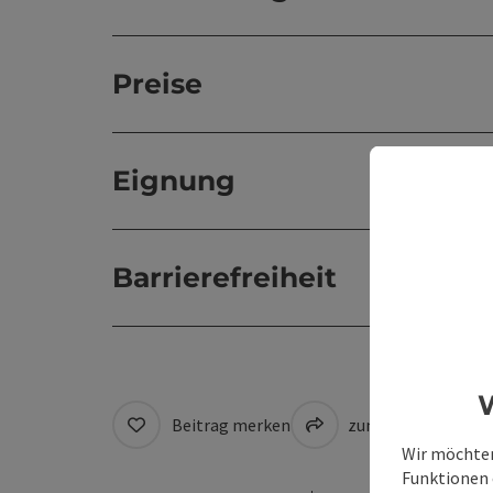
Preise
Eignung
Barrierefreiheit
W
Beitrag merken
zum Merkzettel
Wir möchten
Funktionen e