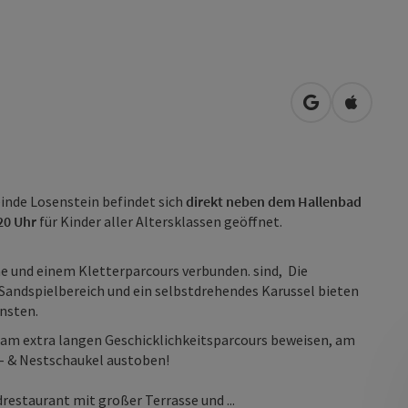
in Google Map
in Apple
einde Losenstein befindet sich
direkt neben dem Hallenbad
 20 Uhr
für Kinder aller Altersklassen geöffnet.
he und einem Kletterparcours verbunden. sind, Die
 Sandspielbereich und ein selbstdrehendes Karussel bieten
insten.
h am extra langen Geschicklichkeitsparcours beweisen, am
- & Nestschaukel austoben!
restaurant mit großer Terrasse und ...