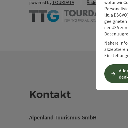
wofür wir C
powered by
TOURDATA
Änderung vorschlag
Personalisie
lit. a DSGV
geeigneten 
der USA zu
Daten zugre
Nähere Info
akzeptieren 
Einstellung
Alle
deak
Kontakt
Alpenland Tourismus GmbH