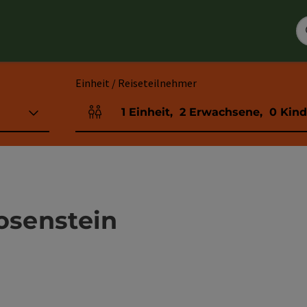
Einheit / Reiseteilnehmer
1
Einheit
,
2
Erwachsene
,
0
Kind
Einheitenanzahl und Personenfelder
osenstein