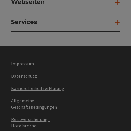
Webseiten
Web
Services
Ser
Impressum
Datenschutz
Barrierefreiheitserklärung
Allgemeine
Geschäftsbedingungen
Reiseversicherung -
Hotelstorno