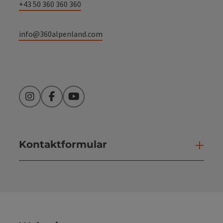
+43 50 360 360 360
info@360alpenland.com
Instagram
Facebook
YouTube
Kontaktformular
Kont