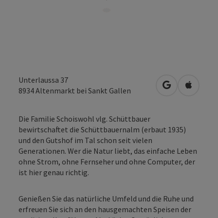
Unterlaussa 37
in Google Map
in Apple
8934
Altenmarkt bei Sankt Gallen
Die Familie Schoiswohl vlg. Schüttbauer
bewirtschaftet die Schüttbauernalm (erbaut 1935)
und den Gutshof im Tal schon seit vielen
Generationen. Wer die Natur liebt, das einfache Leben
ohne Strom, ohne Fernseher und ohne Computer, der
ist hier genau richtig.
Genießen Sie das natürliche Umfeld und die Ruhe und
erfreuen Sie sich an den hausgemachten Speisen der