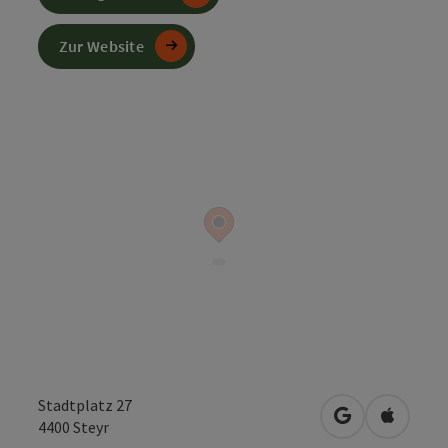
Zur Website
Stadtplatz 27
in Google Map
in Apple
4400
Steyr