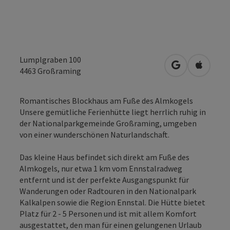
Lumplgraben 100
in Google Map
in Apple
4463
Großraming
Romantisches Blockhaus am Fuße des Almkogels
Unsere gemütliche Ferienhütte liegt herrlich ruhig in
der Nationalparkgemeinde Großraming, umgeben
von einer wunderschönen Naturlandschaft.
Das kleine Haus befindet sich direkt am Fuße des
Almkogels, nur etwa 1 km vom Ennstalradweg
entfernt und ist der perfekte Ausgangspunkt für
Wanderungen oder Radtouren in den Nationalpark
Kalkalpen sowie die Region Ennstal. Die Hütte bietet
Platz für 2 - 5 Personen und ist mit allem Komfort
ausgestattet, den man für einen gelungenen Urlaub