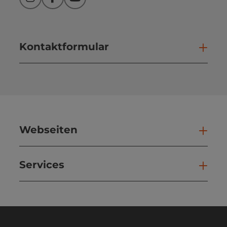
Instagram
Facebook
YouTube
Kontaktformular
Kont
Webseiten
Web
Services
Ser