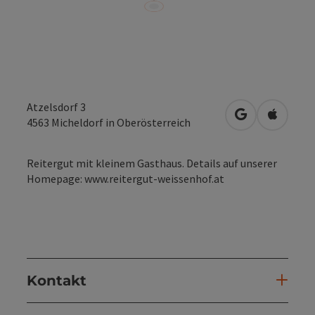
Atzelsdorf 3
in Google Map
in Apple
4563
Micheldorf in Oberösterreich
Reitergut mit kleinem Gasthaus. Details auf unserer
Homepage: www.reitergut-weissenhof.at
Kontakt