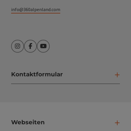
info@360alpenland.com
Instagram
Facebook
YouTube
Kontaktformular
Kont
Webseiten
Web