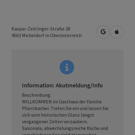
Kaspar-Zeitlinger-Straße 28
in Google Map
in Apple
4563
Micheldorf in Oberösterreich
Information: Akutmeldung/Info
Beschreibung:
WILLKOMMEN im Gasthaus der Familie
Pfarrsbacher. Treten Sie ein und lassen Sie
sich vom historischen Glanz längst
vergangener Zeiten verzaubern.
Saisonale, abwechslungsreiche Küche und
verschiedenen Spezialitätenwochen