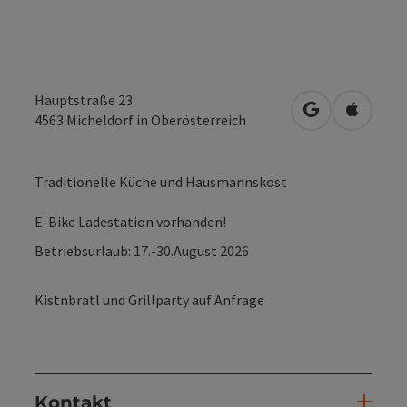
Hauptstraße 23
in Google Map
in Apple
4563
Micheldorf in Oberösterreich
Traditionelle Küche und Hausmannskost
E-Bike Ladestation vorhanden!
Betriebsurlaub: 17.-30.August 2026
Kistnbratl und Grillparty auf Anfrage
Kontakt