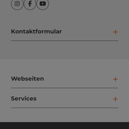
Instagram
Facebook
YouTube
Kontaktformular
Kont
Webseiten
Web
Services
Ser