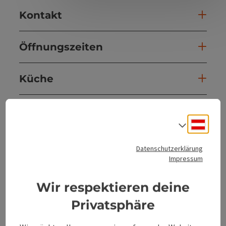
Kontakt
Öffnungszeiten
Küche
Ausstattung
Deuts
Sprach
Preise
Datenschutzerklärung
Impressum
Anreise/Lage
Wir respektieren deine
Privatsphäre
Eignung