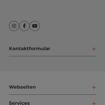
Instagram
Facebook
YouTube
Kontaktformular
Kont
Webseiten
Web
Services
Ser