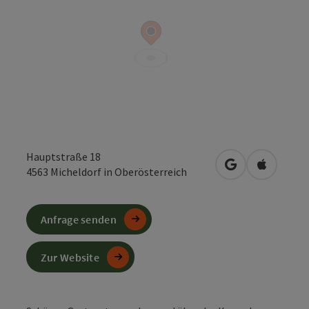
Hauptstraße 18
in Google Maps
in Apple 
4563
Micheldorf in Oberösterreich
Anfrage senden
Zur Website