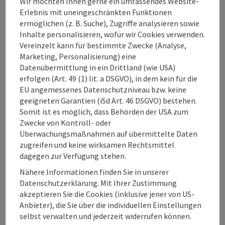
Wir möchten Ihnen gerne ein umfassendes Website-
Barrierefreiheit
Erlebnis mit uneingeschränkten Funktionen
ermöglichen (z. B. Suche), Zugriffe analysieren sowie
Inhalte personalisieren, wofür wir Cookies verwenden.
Mehr Entdecken
Vereinzelt kann für bestimmte Zwecke (Analyse,
Marketing, Personalisierung) eine
Datenübermittlung in ein Drittland (wie USA)
erfolgen (Art. 49 (1) lit. a DSGVO), in dem kein für die
EU angemessenes Datenschutzniveau bzw. keine
geeigneten Garantien (iSd Art. 46 DSGVO) bestehen.
Beitrag merken
Beitrag drucken
Somit ist es möglich, dass Behörden der USA zum
Zwecke von Kontroll- oder
zum Merkzettel
In der Nähe
Überwachungsmaßnahmen auf übermittelte Daten
zugreifen und keine wirksamen Rechtsmittel
PDF erstellen
dagegen zur Verfügung stehen.
Nähere Informationen finden Sie in unserer
powered by
TOURDATA
Änderung vorschlagen
Datenschutzerklärung. Mit Ihrer Zustimmung
akzeptieren Sie die Cookies (inklusive jener von US-
Anbieter), die Sie über die individuellen Einstellungen
selbst verwalten und jederzeit widerrufen können.