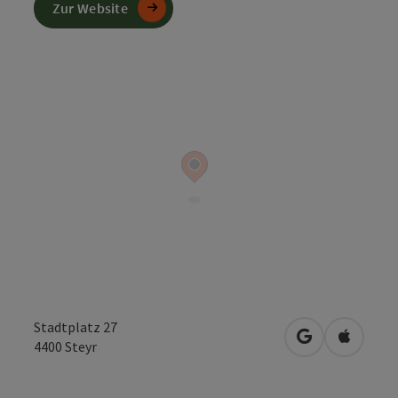
Zur Website
Stadtplatz 27
in Google Map
in Apple
4400
Steyr