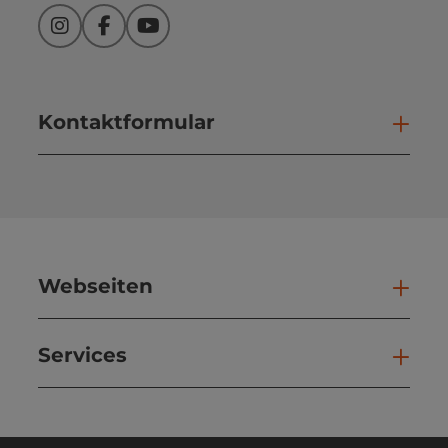
Instagram
Facebook
YouTube
Kontaktformular
Kont
Webseiten
Web
Services
Ser