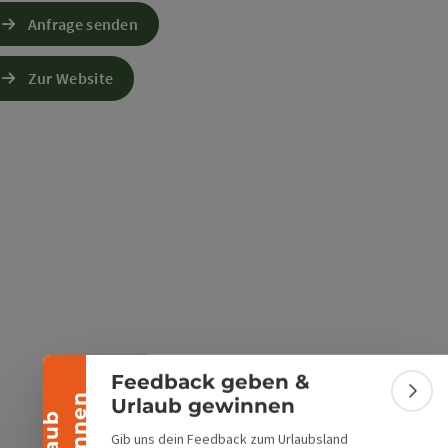
Anfrage senden
s öffnen
 Maps öffnen
Zur Website
Banner einklappen
Feedback geben &
Bann
Urlaub gewinnen
Gib uns dein Feedback zum Urlaubsland