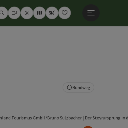
Hauptmenü öffne
Suchen
Webcams
Wetter
Interaktive Karte
360° Panoramen
Merkzettel
Rundweg
en