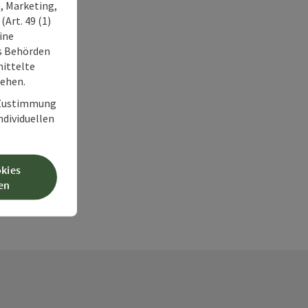
, Marketing,
Art. 49 (1)
ine
ss Behörden
ittelte
tehen.
r Zustimmung
individuellen
okies
en