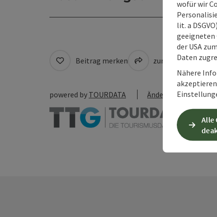
wofür wir C
Personalisie
lit. a DSGV
geeigneten 
der USA zu
Daten zugre
Beitrag merken
zum Merkzettel
Nähere Info
akzeptieren 
Einstellung
powered by
TOURDATA
Änderung vorschlag
Alle
deak