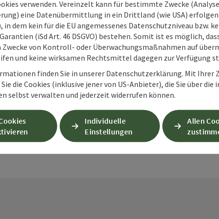
ookies verwenden. Vereinzelt kann für bestimmte Zwecke (Analyse
rung) eine Datenübermittlung in ein Drittland (wie USA) erfolgen (
O), in dem kein für die EU angemessenes Datenschutzniveau bzw. ke
Garantien (iSd Art. 46 DSGVO) bestehen. Somit ist es möglich, da
m Zwecke von Kontroll- oder Überwachungsmaßnahmen auf überm
ifen und keine wirksamen Rechtsmittel dagegen zur Verfügung s
PDF erstellen
Beitrag drucken
In der Nähe
rmationen finden Sie in unserer Datenschutzerklärung. Mit Ihre
Sie die Cookies (inklusive jener von US-Anbieter), die Sie über die 
en selbst verwalten und jederzeit widerrufen können.
en
 Cookies
Individuelle
Allen Co
tivieren
Einstellungen
zustimm