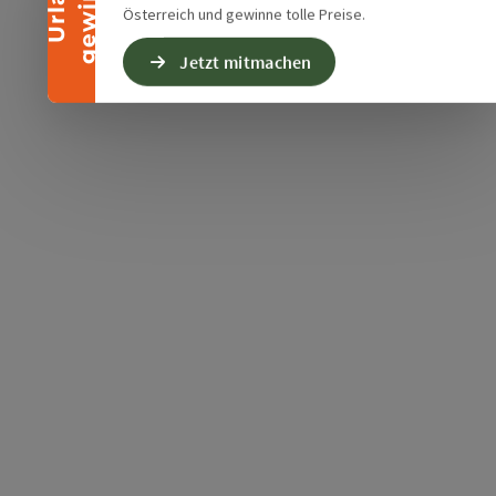
n
U
r
l
a
u
b
g
e
w
i
n
n
e
Österreich und gewinne tolle Preise.
Jetzt mitmachen