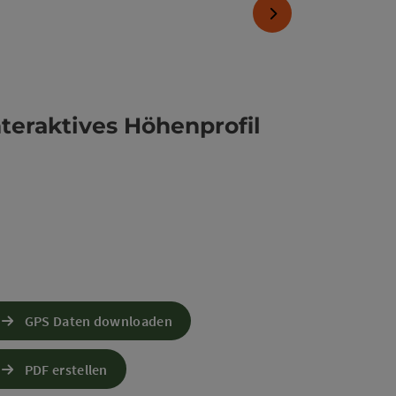
nächstes Element
nteraktives Höhenprofil
GPS Daten downloaden
PDF erstellen