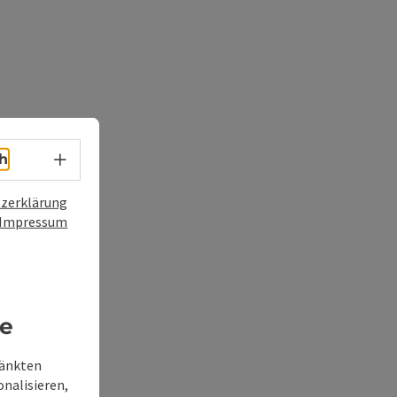
Sprachwahl - Menü öffnen
h
zerklärung
Impressum
re
ränkten
onalisieren,