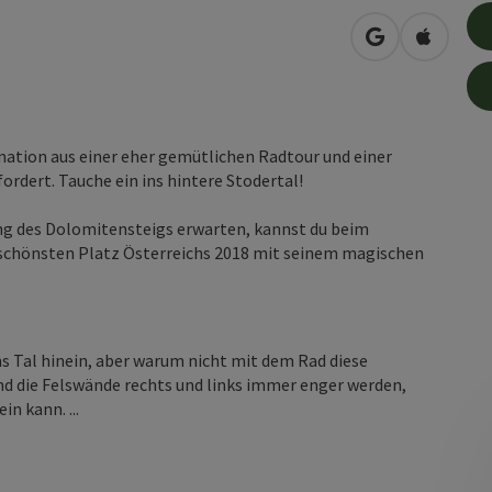
in Google Map
in Apple
ination aus einer eher gemütlichen Radtour und einer
ordert. Tauche ein ins hintere Stodertal!
ang des Dolomitensteigs erwarten, kannst du beim
 schönsten Platz Österreichs 2018 mit seinem magischen
ns Tal hinein, aber warum nicht mit dem Rad diese
 die Felswände rechts und links immer enger werden,
in kann. ...