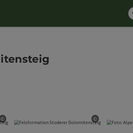
itensteig
©
©
Copyright öffnen
Copyright öffn