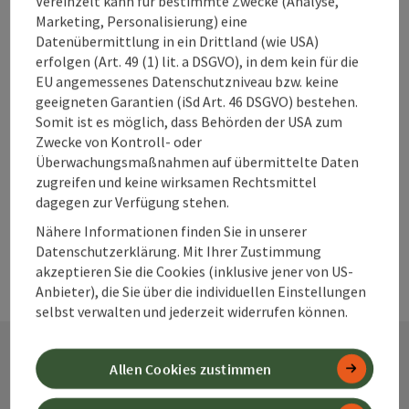
Vereinzelt kann für bestimmte Zwecke (Analyse,
Marketing, Personalisierung) eine
Beitrag merken
Beitrag drucken
Datenübermittlung in ein Drittland (wie USA)
erfolgen (Art. 49 (1) lit. a DSGVO), in dem kein für die
zum Merkzettel
In der Nähe
EU angemessenes Datenschutzniveau bzw. keine
geeigneten Garantien (iSd Art. 46 DSGVO) bestehen.
PDF erstellen
Somit ist es möglich, dass Behörden der USA zum
Zwecke von Kontroll- oder
Überwachungsmaßnahmen auf übermittelte Daten
powered by
TOURDATA
Änderung vorschlagen
zugreifen und keine wirksamen Rechtsmittel
dagegen zur Verfügung stehen.
Nähere Informationen finden Sie in unserer
Datenschutzerklärung. Mit Ihrer Zustimmung
akzeptieren Sie die Cookies (inklusive jener von US-
Anbieter), die Sie über die individuellen Einstellungen
selbst verwalten und jederzeit widerrufen können.
Allen Cookies zustimmen
Kontakt