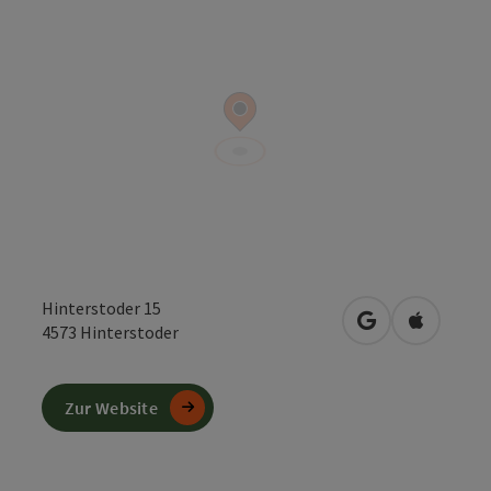
Hinterstoder 15
in Google Maps
in Apple 
4573
Hinterstoder
Zur Website