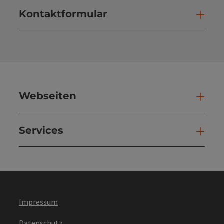
Kontaktformular
Kont
Webseiten
Web
Services
Ser
Impressum
Datenschutz