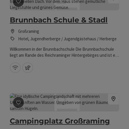
Dorfs befindet sich in einer Hanglage der
Beitrag merken
: Brunnbach Schule & Stadl
Waldhochseilgarten, ein Kinderklettergarten sowie eine
Teichanlage.
Brunnbach Schule & Stadl
Großraming
Hotel, Jugendherberge / Jugendgästehaus / Herberge
Willkommen in der Brunnbachschule Die Brunnbachschule
liegt am Rande des Reichraminger Hintergebirges und ist ein
idealer Ausgangspunkt für Wanderungen in den Nationalpark
Kalkalpen und auf die umliegenden Almen.
W-Lan (kostenlos)
Haustiere erlaubt
Beitrag merken
: Campingplatz Großraming
Campingplatz Großraming