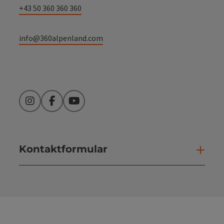
+43 50 360 360 360
info@360alpenland.com
Instagram
Facebook
YouTube
Kontaktformular
Kont