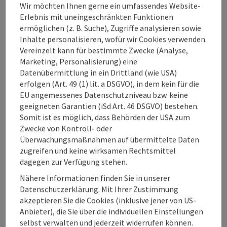
Lage, am Rande des Nationalparks Kalkalpen in Grossraming,
Natur.
Wir möchten Ihnen gerne ein umfassendes Website-
im Ortsteil Brunnbach. In Einzellage, ohne Durchzugsverkehr
Erlebnis mit uneingeschränkten Funktionen
ist es ein idealer Ort zum Erholen und Entspannen und zur
W-Lan (kostenlos)
ermöglichen (z. B. Suche), Zugriffe analysieren sowie
Ruhe zu kommen. Ob mit der Familie, Freunden oder
Inhalte personalisieren, wofür wir Cookies verwenden.
Arbeitskollegen, perfekt für all jene, die eine Auszeit vom
Vereinzelt kann für bestimmte Zwecke (Analyse,
Alltag suchen abseits vom Massentourismus. Möchtest du
Marketing, Personalisierung) eine
einen Aktivurlaub verbringen? Wanderungen, Spaziergänge
Datenübermittlung in ein Drittland (wie USA)
oder Radtouren können direkt von uns weg gestartet
erfolgen (Art. 49 (1) lit. a DSGVO), in dem kein für die
Beitrag merken
: Ferienhaus Oberplaißa
werden ohne lange Anfahrt. Zwei Ferienwohnungen mit
EU angemessenes Datenschutzniveau bzw. keine
jeweils 50m2 und ein ausgebautes Dachgeschoss bieten
Ferienhaus Oberplaißa
geeigneten Garantien (iSd Art. 46 DSGVO) bestehen.
Platz für 30 Betten. Die Zimmer sind sehr hell und freundlich.
Somit ist es möglich, dass Behörden der USA zum
Die ganze Einrichtung des Hauses wurde mit
Großraming
Zwecke von Kontroll- oder
Biovollholzmöbel ausgestattet. Die Appartements sind
Überwachungsmaßnahmen auf übermittelte Daten
aufgeteilt in zwei Schlafräume, Küche/Wohnzimmer, Dusche
Ferienhaus
zugreifen und keine wirksamen Rechtsmittel
und WC getrennt und einem Vorraum. Im Dachgeschoss
Romantisches Blockhaus am Fuße des Almkogels Unsere
dagegen zur Verfügung stehen.
befinden sich zwei 6- Bettzimmer (mit je 1 Stockbett) und
gemütliche Ferienhütte liegt herrlich ruhig in der
zwei 2-Bettzimmern. Die voll eingerichtete
Nähere Informationen finden Sie in unserer
Nationalparkgemeinde Großraming, umgeben von einer
Gemeinschaftsküche für Selbstverpflegung befindet sich im
Datenschutzerklärung. Mit Ihrer Zustimmung
wunderschönen Naturlandschaft. Das kleine Haus befindet
Erdgeschoss. Zaumsitzn kann man in der gemütlichen Stube
akzeptieren Sie die Cookies (inklusive jener von US-
sich direkt am Fuße des Almkogels, nur etwa 1 km vom
oder auf der Terrasse. Ein Treffpunkt am Abend ist auch die
Anbieter), die Sie über die individuellen Einstellungen
Ennstalradweg entfernt und ist der perfekte
Lagerfeuerstelle. Das Ferienhaus ist ein idealer Ort für
selbst verwalten und jederzeit widerrufen können.
Ausgangspunkt für Wanderungen oder Radtouren in den
Seite zurück
Familien- und Gruppenübernächtigungen, auch für
Seite 
1
2
3