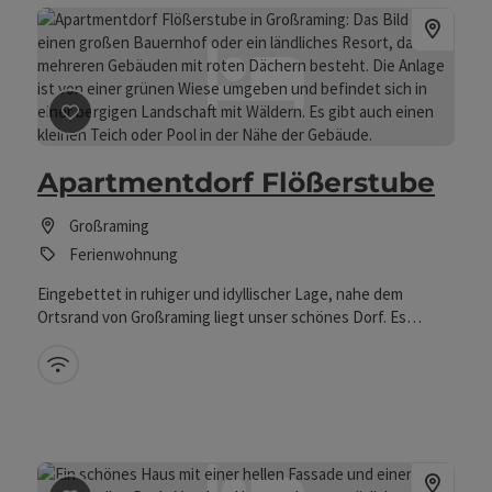
Beitrag merken
: Apartmentdorf Flößerstube
Apartmentdorf Flößerstube
Großraming
Ferienwohnung
Eingebettet in ruhiger und idyllischer Lage, nahe dem
Ortsrand von Großraming liegt unser schönes Dorf. Es
umfasst ein Haupthaus und vier Gästehäuser mit jeweils 3
Apartments. Oberhalb unseres Dorfs befindet sich in einer
W-Lan (kostenlos)
Hanglage der Waldhochseilgarten, ein Kinderklettergarten
sowie eine Teichanlage. Eingebettet in ruhiger und
idyllischer Lage, nahe dem Ortsrand von Großraming liegt
unser schönes Dorf. Es umfasst ein Haupthaus und vier
Gästehäuser mit jeweils 3 Apartments. Oberhalb unseres