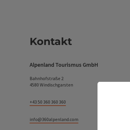
Kontakt
Alpenland Tourismus GmbH
Bahnhofstraße 2
4580 Windischgarsten
+43 50 360 360 360
info@360alpenland.com