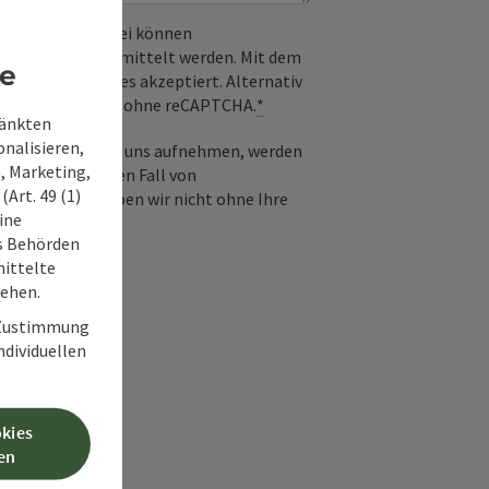
 verwendet. Dabei können
) an Google übermittelt werden. Mit dem
re
derlichen Cookies akzeptiert. Alternativ
il möglich – ganz ohne reCAPTCHA.
*
ränkten
onalisieren,
-Mail Kontakt mit uns aufnehmen, werden
, Marketing,
frage und für den Fall von
Art. 49 (1)
 Diese Daten geben wir nicht ohne Ihre
ine
ss Behörden
ittelte
tehen.
r Zustimmung
individuellen
okies
en