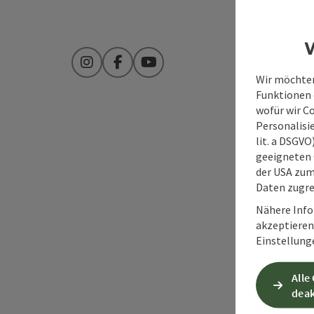
W
Instagram
Facebook
YouTube
Wir möchten
Funktionen e
wofür wir C
Personalisie
lit. a DSGV
geeigneten 
der USA zu
Daten zugre
Nähere Info
akzeptieren 
Einstellung
Alle
deak