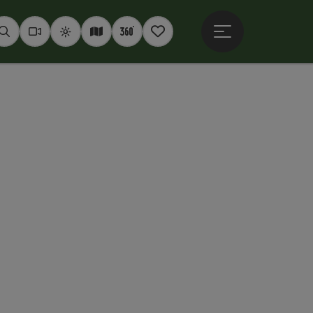
Hauptmenü öffne
Suchen
Webcams
Wetter
Interaktive Karte
360° Panoramen
Merkzettel