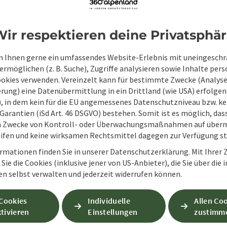
Zum Schutz vor Spam wird Google reCAPTCHA
personenbezogene Daten (z. B. die IP-Adresse
ir respektieren deine Privatsphä
Absenden des Formulars werden die dafür erfor
ist eine Kontaktaufnahme jederzeit per E-Ma
 Ihnen gerne ein umfassendes Website-Erlebnis mit uneingesch
rmöglichen (z. B. Suche), Zugriffe analysieren sowie Inhalte pers
Wenn Sie per Formular auf der Website oder per E
ookies verwenden. Vereinzelt kann für bestimmte Zwecke (Analyse
Ihre angegebenen Daten zwecks Bearbeitung der An
rung) eine Datenübermittlung in ein Drittland (wie USA) erfolgen (
Anschlussfragen sechs Monate bei uns gespeichert.
O), in dem kein für die EU angemessenes Datenschutzniveau bzw. ke
Einwilligung weiter.
Garantien (iSd Art. 46 DSGVO) bestehen. Somit ist es möglich, da
zur Datenschutzerklärung
m Zwecke von Kontroll- oder Überwachungsmaßnahmen auf überm
ifen und keine wirksamen Rechtsmittel dagegen zur Verfügung s
Senden
rmationen finden Sie in unserer Datenschutzerklärung. Mit Ihre
Sie die Cookies (inklusive jener von US-Anbieter), die Sie über die 
en selbst verwalten und jederzeit widerrufen können.
 Cookies
Individuelle
Allen Co
tivieren
Einstellungen
zustimm