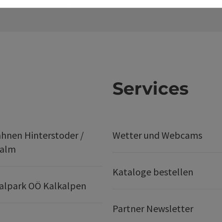
Services
hnen Hinterstoder /
Wetter und Webcams
ralm
Kataloge bestellen
alpark OÖ Kalkalpen
Partner Newsletter