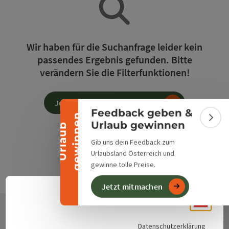
Banner einklappen
Wir haben für die Suchanfrage leider kein
passendes Ergebnis gefunden. Bitte
verändern Sie die Filterfunktionen!
Jetzt alle Filter zurücksetzen
Feedback geben &
n
Bann
Urlaub gewinnen
U
r
l
a
u
b
g
e
w
i
n
n
e
Gib uns dein Feedback zum
Urlaubsland Österreich und
gewinne tolle Preise.
Jetzt mitmachen
Deuts
Sprach
Datenschutzerklärung