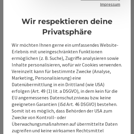
Kontakt
Impressum
Wir respektieren deine
Alpenland Tourismus GmbH
Privatsphäre
Bahnhofstraße 2
Wir möchten Ihnen gerne ein umfassendes Website-
4580 Windischgarsten
Erlebnis mit uneingeschränkten Funktionen
ermöglichen (z. B. Suche), Zugriffe analysieren sowie
Inhalte personalisieren, wofür wir Cookies verwenden.
+43 50 360 360 360
Vereinzelt kann für bestimmte Zwecke (Analyse,
Marketing, Personalisierung) eine
info@360alpenland.com
Datenübermittlung in ein Drittland (wie USA)
erfolgen (Art. 49 (1) lit. a DSGVO), in dem kein für die
EU angemessenes Datenschutzniveau bzw. keine
geeigneten Garantien (iSd Art. 46 DSGVO) bestehen.
Somit ist es möglich, dass Behörden der USA zum
Zwecke von Kontroll- oder
Überwachungsmaßnahmen auf übermittelte Daten
Instagram
Facebook
YouTube
zugreifen und keine wirksamen Rechtsmittel