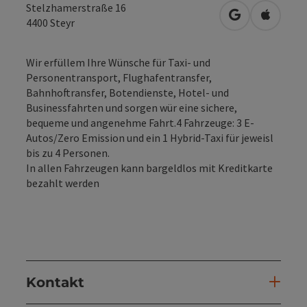
Stelzhamerstraße 16
in Google Map
in Apple
4400
Steyr
Wir erfüllem Ihre Wünsche für Taxi- und
Personentransport, Flughafentransfer,
Bahnhoftransfer, Botendienste, Hotel- und
Businessfahrten und sorgen wür eine sichere,
bequeme und angenehme Fahrt.4 Fahrzeuge: 3 E-
Autos/Zero Emission und ein 1 Hybrid-Taxi für jeweisl
bis zu 4 Personen.
In allen Fahrzeugen kann bargeldlos mit Kreditkarte
bezahlt werden
Kontakt