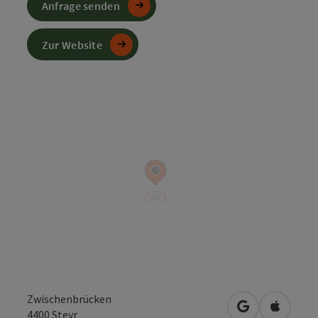
Anfrage senden
Zur Website
Zwischenbrücken
in Google Map
in Apple
4400
Steyr