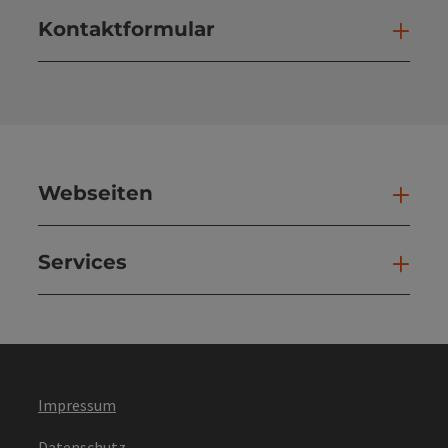
Kontaktformular
Kont
Webseiten
Web
Services
Ser
Impressum
Datenschutz