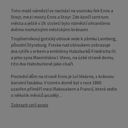
Toto malé náměstí se nachází na soutoku řek Enns a
Steyr, mezi mosty Enns a Steyr. Zde končí centrum
města a ještě v 19. století bylo náměstí ohraničeno
dvěma mohutnými městskými bránami.
Trojúhelníkový gotický oblouk vede k zámku Lamberg,
původní Styraburg. Freska nad obloukem zobrazuje
dva rytíře s erbem a emblémy Habsburků Friedricha III.
a jeho syna Maxmiliána I. Vlevo, na úzké straně domu,
tito dva Habsburkové jako císaři.
Poslední dům na straně Enns je Lví lékárna, s krásnou
barokní fasádou. V tomto domě byl v roce 1800
uzavřen příměří mezi Rakouskem a Francií, které vedlo
o několik měsíců později ...
Zobrazit celý popis