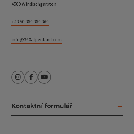
4580 Windischgarsten
+43 50 360 360 360
info@360alpenland.com
Instagram
Facebook
YouTube
Kontaktní formulář
Otev