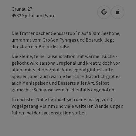
Grünau 27
in Google Map
in Apple
4582
Spital am Pyhrn
Die Trattenbacher Genussstub´n auf 900m Seehöhe,
umrahmt vom Großen Pyhrgas und Bosruck, liegt
direkt an der Bosruckstraße.
Die kleine, feine Jausenstation mit warmer Küche -
gekocht wird saisonal, regional und kreativ, doch vor
allem mit viel Herzblut. Vorwiegend gibt es kalte
Speisen, aber auch warme Gerichte. Natürlich gibt es
auch Mehlspeisen und Desserts aller Art. Selbst
gemachte Schnäpse werden ebenfalls angeboten.
In nächster Nähe befindet sich der Einstieg zur Dr.
Vogelgesang Klamm und viele weiteren Wanderungen
führen bei der Jausenstation vorbei.