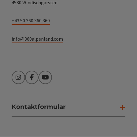
4580 Windischgarsten
+43 50 360 360 360
info@360alpenland.com
Instagram
Facebook
YouTube
Kontaktformular
Kont