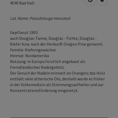
in Google Map
in Apple
4540
Bad Hall
Lat. Name: Pseudotsuga menziesii
Gepflanzt 1903
auch Douglas-Tanne, Douglas - Fichte, Douglas -
Kiefer bzw. nach der Herkunft Oregon Pine genannt.
Familie: Kieferngewächse
Heimat: Nordamerika
Nutzung: in Europa forstlich angebaut als
fremdländisches Nadelgehölz.
Der Geruch der Nadeln erinnert an Orangen; das Holz
enthält viele ätherische Öle, deshalb wurde es früher
in der Volksmedizin als Stimmungsaufheller und zur
Konzentrationsförderung eingesetzt.