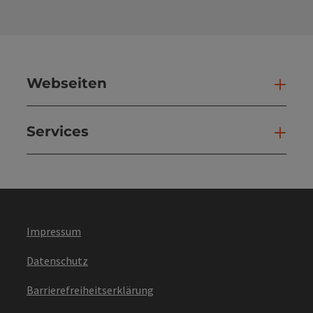
Webseiten
Web
Services
Ser
Impressum
Datenschutz
Barrierefreiheitserklärung