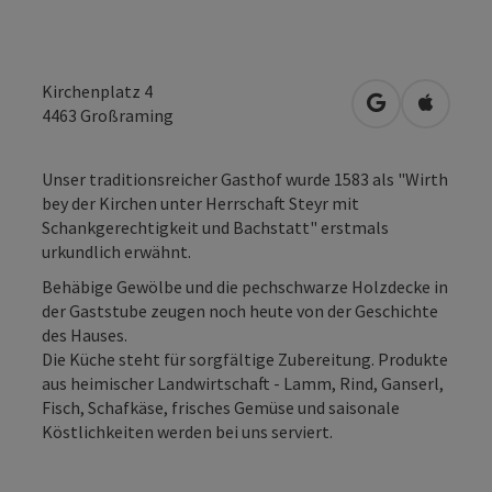
Kirchenplatz 4
in Google Map
in Apple
4463
Großraming
Unser traditionsreicher Gasthof wurde 1583 als "Wirth
bey der Kirchen unter Herrschaft Steyr mit
Schankgerechtigkeit und Bachstatt" erstmals
urkundlich erwähnt.
Behäbige Gewölbe und die pechschwarze Holzdecke in
der Gaststube zeugen noch heute von der Geschichte
des Hauses.
Die Küche steht für sorgfältige Zubereitung. Produkte
aus heimischer Landwirtschaft - Lamm, Rind, Ganserl,
Fisch, Schafkäse, frisches Gemüse und saisonale
Köstlichkeiten werden bei uns serviert.