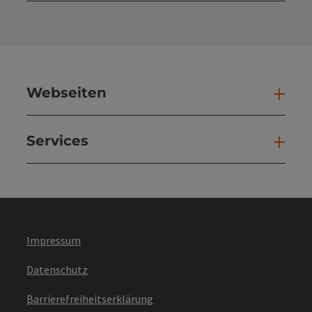
Webseiten
Web
Services
Ser
Impressum
Datenschutz
Barrierefreiheitserklärung