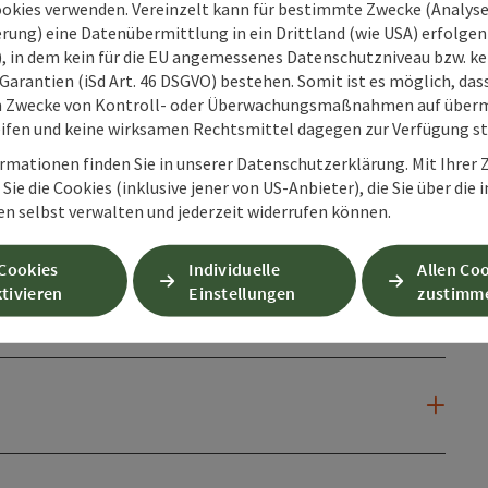
ookies verwenden. Vereinzelt kann für bestimmte Zwecke (Analyse
rung) eine Datenübermittlung in ein Drittland (wie USA) erfolgen (
O), in dem kein für die EU angemessenes Datenschutzniveau bzw. ke
Garantien (iSd Art. 46 DSGVO) bestehen. Somit ist es möglich, da
m Zwecke von Kontroll- oder Überwachungsmaßnahmen auf überm
ifen und keine wirksamen Rechtsmittel dagegen zur Verfügung s
rmationen finden Sie in unserer Datenschutzerklärung. Mit Ihre
Sie die Cookies (inklusive jener von US-Anbieter), die Sie über die 
en selbst verwalten und jederzeit widerrufen können.
 Cookies
Individuelle
Allen Co
tivieren
Einstellungen
zustimm