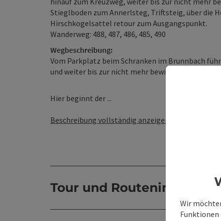
hinauf zum Kreuzweg, weiter bis zur nicht mehr b
Stieglboden zum Annerlsteg, Triftsteig, über die H
Hirschkogelsattel retour zum Ausgangspunkt.
Wanderweg: 488, 487, 486, 485, 490
Wegbeschreibung:
Vom Parkplatz beim Schranken im Brunnbach führt
und weiter bis zur nicht mehr bewirtschafteten O
Hier beginnt der ...
Beschreibung vollständig anzeigen
W
Tour und Routeninformat
Wir möchten
Funktionen e