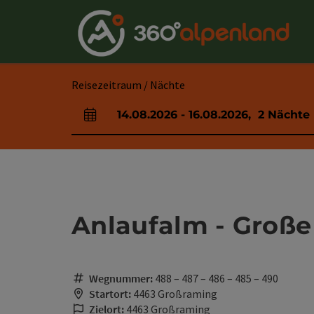
Accesskey
Accesskey
Accesskey
Accesskey
Accesskey
Accesskey
Accesskey
Accesskey
Zum Inhalt
Zur Navigation
Zum Seitenanfang
Zur Kontaktseite
Zur Suche
Zum Impressum
Zu den Hinweisen zur Bedienung der Website
Zur Startseite
[4]
[0]
[7]
[1]
[5]
[3]
[2]
[6]
Reisezeitraum / Nächte
14.08.2026
-
16.08.2026
,
2
Nächte
An- und Abreisefelder
Anlaufalm - Große
Wegnummer:
488 – 487 – 486 – 485 – 490
Startort:
4463 Großraming
Zielort:
4463 Großraming