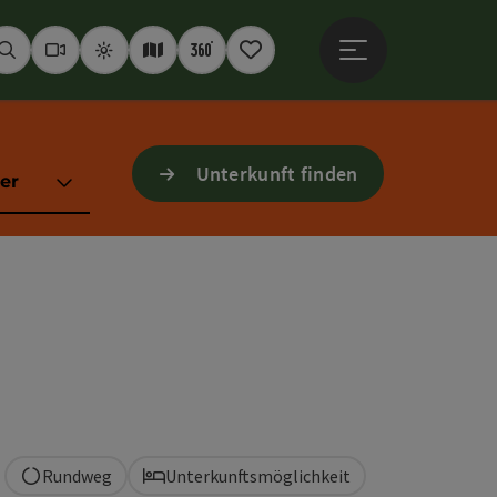
Hauptmenü öffne
Suchen
Webcams
Wetter
Interaktive Karte
360° Panoramen
Merkzettel
Unterkunft finden
er
Rundweg
Unterkunftsmöglichkeit