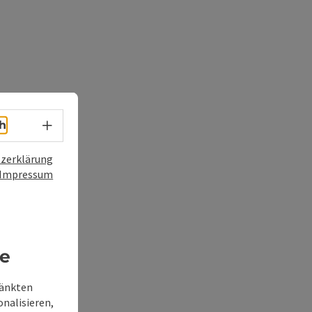
Sprachwahl - Menü öffnen
h
zerklärung
Impressum
re
ränkten
onalisieren,