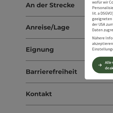
wofür wir C
An der Strecke
Personalisie
lit. a DSGV
geeigneten 
der USA zu
Anreise/Lage
Daten zugre
Nähere Info
akzeptieren 
Eignung
Einstellung
Alle
deak
Barrierefreiheit
Kontakt