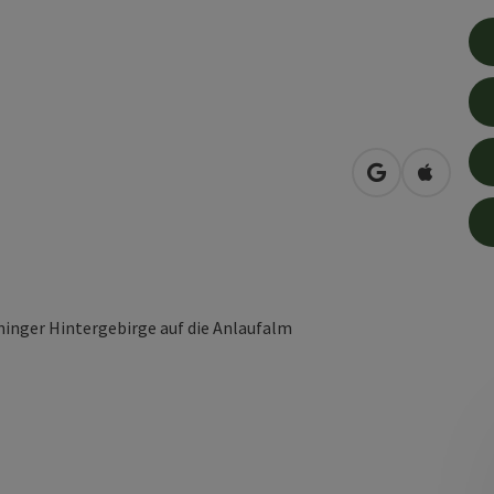
in Google Map
in Apple
nger Hintergebirge auf die Anlaufalm