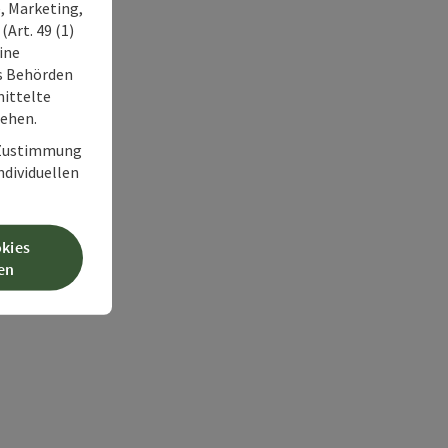
, Marketing,
Art. 49 (1)
ine
ss Behörden
ittelte
tehen.
r Zustimmung
individuellen
okies
en