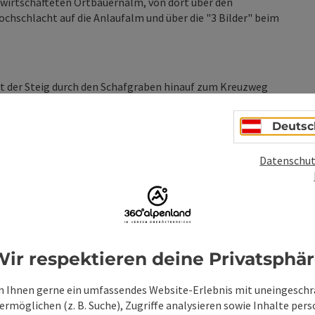
ewirtschafteten Ortbauernalm, von dort über den
ochschlacht auf die Anlaufalm und über die "3 Bilder" beim
 der Steig durch den Schafgraben hinauf zum Kreuzweg
rtbauernalm, von dort über den Stieglboden zum Annerlsteg.
Deutsc
Datenschut
ir respektieren deine Privatsphä
ionen
 Ihnen gerne ein umfassendes Website-Erlebnis mit uneingesch
rmöglichen (z. B. Suche), Zugriffe analysieren sowie Inhalte pers