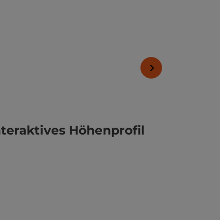
nächstes Element
nteraktives Höhenprofil