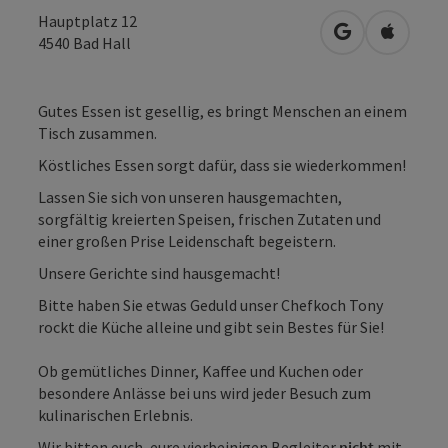
Hauptplatz 12
in Google Map
in Apple
4540
Bad Hall
Gutes Essen ist gesellig, es bringt Menschen an einem
Tisch zusammen.
Köstliches Essen sorgt dafür, dass sie wiederkommen!
Lassen Sie sich von unseren hausgemachten,
sorgfältig kreierten Speisen, frischen Zutaten und
einer großen Prise Leidenschaft begeistern.
Unsere Gerichte sind hausgemacht!
Bitte haben Sie etwas Geduld unser Chefkoch Tony
rockt die Küche alleine und gibt sein Bestes für Sie!
Ob gemütliches Dinner, Kaffee und Kuchen oder
besondere Anlässe bei uns wird jeder Besuch zum
kulinarischen Erlebnis.
Wir bitten euch, eure vierbeinigen Begleiter
nicht
mit