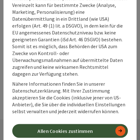
Vereinzelt kann für bestimmte Zwecke (Analyse,
Marketing, Personalisierung) eine
Beitrag merken
Datenübermittlung in ein Drittland (wie USA)
Beitrag drucken
erfolgen (Art. 49 (1) lit. a DSGVO), in dem kein für die
EU angemessenes Datenschutzniveau bzw. keine
zum Merkzettel
In der Nähe
geeigneten Garantien (iSd Art. 46 DSGVO) bestehen.
Somit ist es möglich, dass Behörden der USA zum
PDF erstellen
Zwecke von Kontroll- oder
Überwachungsmaßnahmen auf übermittelte Daten
powered by
TOURDATA
Änderung vorschlagen
zugreifen und keine wirksamen Rechtsmittel
dagegen zur Verfügung stehen.
Nähere Informationen finden Sie in unserer
Datenschutzerklärung. Mit Ihrer Zustimmung
akzeptieren Sie die Cookies (inklusive jener von US-
Anbieter), die Sie über die individuellen Einstellungen
selbst verwalten und jederzeit widerrufen können.
Allen Cookies zustimmen