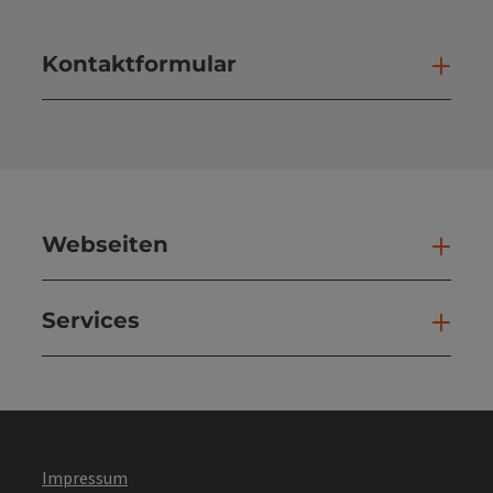
Kontaktformular
Kont
Webseiten
Web
Services
Ser
Impressum