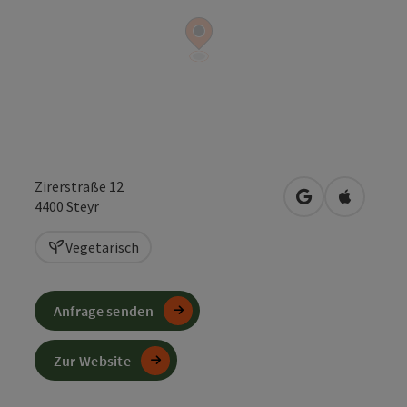
Zirerstraße 12
in Google Maps
in Apple 
4400
Steyr
Vegetarisch
Anfrage senden
Zur Website