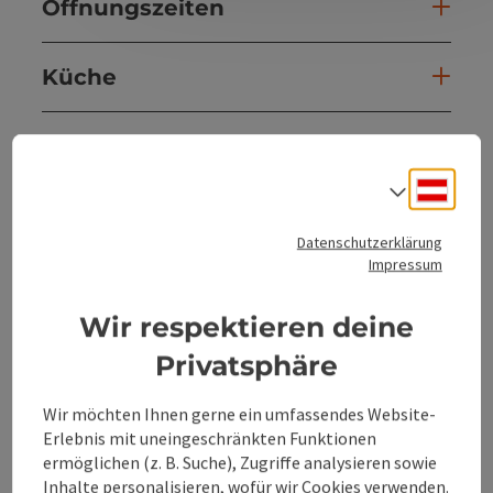
Öffnungszeiten
Küche
Ausstattung
Deuts
Sprach
Preise
Datenschutzerklärung
Impressum
Anreise/Lage
Wir respektieren deine
Eignung
Privatsphäre
Wir möchten Ihnen gerne ein umfassendes Website-
Barrierefreiheit
Erlebnis mit uneingeschränkten Funktionen
ermöglichen (z. B. Suche), Zugriffe analysieren sowie
Inhalte personalisieren, wofür wir Cookies verwenden.