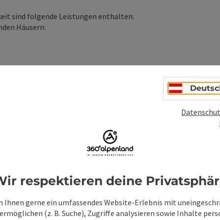
it sind folgende Leistungen enthalten:
nden Häusern:
Deutsc
Datenschut
it am Tag der Anreise
ir respektieren deine Privatsphä
 Ihnen gerne ein umfassendes Website-Erlebnis mit uneingesch
rmöglichen (z. B. Suche), Zugriffe analysieren sowie Inhalte pers