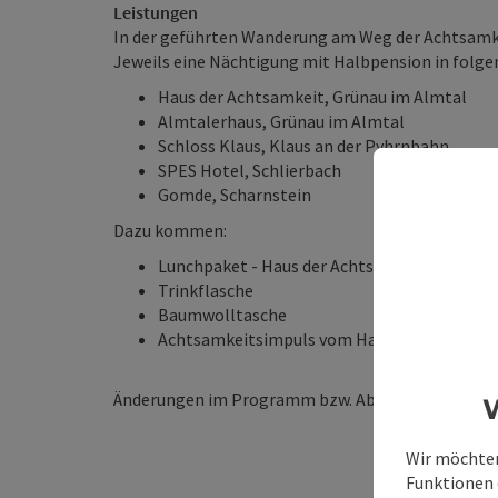
Leistungen
In der geführten Wanderung am Weg der Achtsamke
Jeweils eine Nächtigung mit Halbpension in folge
Haus der Achtsamkeit, Grünau im Almtal
Almtalerhaus, Grünau im Almtal
Schloss Klaus, Klaus an der Pyhrnbahn
SPES Hotel, Schlierbach
Gomde, Scharnstein
Dazu kommen:
Lunchpaket - Haus der Achtsamkeit
Trinkflasche
Baumwolltasche
Achtsamkeitsimpuls vom Haus der Achtsamke
Änderungen im Programm bzw. Ablauf möglich!
W
Wir möchten
Funktionen e