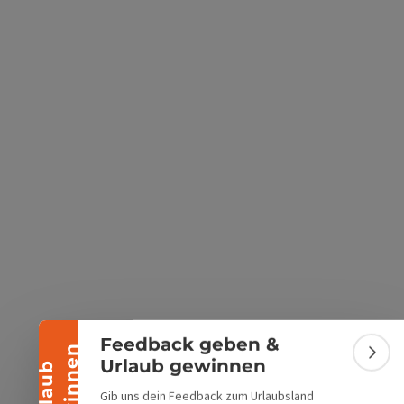
s öffnen
 Maps öffnen
Banner einklappen
Feedback geben &
n
Bann
Urlaub gewinnen
U
r
l
a
u
b
g
e
w
i
n
n
e
Gib uns dein Feedback zum Urlaubsland