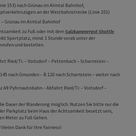
nie 153) nach Grünau im Almtal Bahnhof,
uptverkehrszügen an der Westbahnstrecke (Linie 101)
 – Grünau im Almtal Bahnhof
chtsamkeit zu Fuß oder mit dem
Salzkammergut Shuttle
t Sportplatz, mind. 1 Stunde vorab unter der
anrufen und bestellen.
t Ried/Tr. – Voitsdorf – Pettenbach – Scharnstein –
145 nach Gmunden – B 120 nach Scharnstein – weiter nach
 A9 Pyhrnautobahn – Abfahrt Ried/Tr. – Voitsdorf –
ie Dauer der Wanderung möglich. Nutzen Sie bitte nur die
 der Parkplatz beim Haus der Achtsamkeit besetzt sein,
ten Meter zu Fuß Gehen.
Vielen Dank für Ihre Fairness!