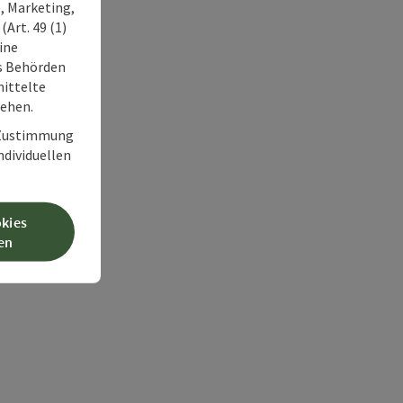
, Marketing,
Art. 49 (1)
ine
ss Behörden
ittelte
tehen.
r Zustimmung
individuellen
okies
en