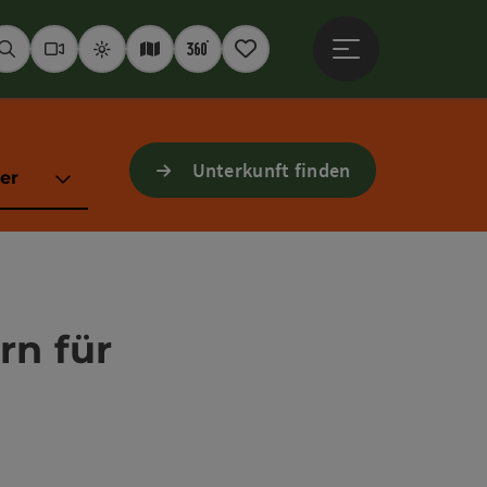
Hauptmenü öffne
Suchen
Webcams
Wetter
Interaktive Karte
360° Panoramen
Merkzettel
Unterkunft finden
er
rn für