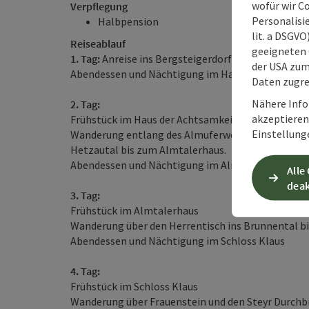
wofür wir C
Verpflegung
Personalisie
Halbpension
lit. a DSGV
Reiseablauf
geeigneten 
1. Tag:
Anreise ins Bergsteigerdorf Grünau im Almt
der USA zu
Abendessen und Nächtigung im Haus der Achtsamk
Daten zugre
Nähere Info
2. Tag:
akzeptieren 
Frühstück im Haus der Achtsamkeit
Einstellung
Wanderung entlang des Almuferweges "Genuss am 
Hetzautal bis zum Almtalerhaus.
Abendessen und Nächtigung im Almtalerhaus
Alle
deak
3. Tag:
Frühstück im Almtalerhaus
Wanderung über den Herrentisch ins Brunnental bi
Abendessen und Nächtigung im Schloss Klaus
4. Tag:
Frühstück im Schloss Klaus
Wanderung über Frauenstein und den Steyr Durchbr