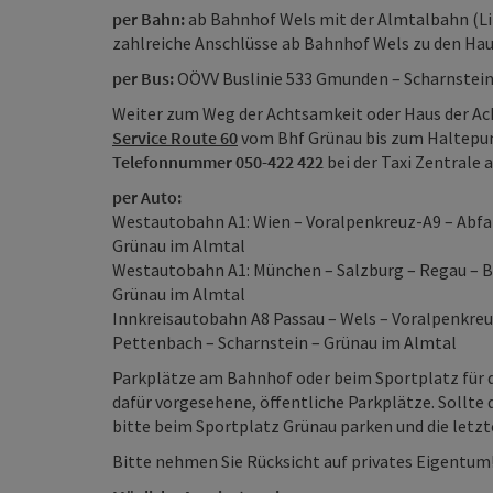
per Bahn:
ab Bahnhof Wels mit der Almtalbahn (Li
zahlreiche Anschlüsse ab Bahnhof Wels zu den Ha
per Bus:
OÖVV Buslinie 533 Gmunden – Scharnstein
Weiter zum Weg der Achtsamkeit oder Haus der A
Service Route 60
vom Bhf Grünau bis zum Haltepunk
Telefonnummer 050-422 422
bei der Taxi Zentrale 
per Auto:
Westautobahn A1: Wien – Voralpenkreuz-A9 – Abfahr
Grünau im Almtal
Westautobahn A1: München – Salzburg – Regau – B
Grünau im Almtal
Innkreisautobahn A8 Passau – Wels – Voralpenkreuz
Pettenbach – Scharnstein – Grünau im Almtal
Parkplätze am Bahnhof oder beim Sportplatz für d
dafür vorgesehene, öffentliche Parkplätze. Sollte
bitte beim Sportplatz Grünau parken und die letz
Bitte nehmen Sie Rücksicht auf privates Eigentum! 