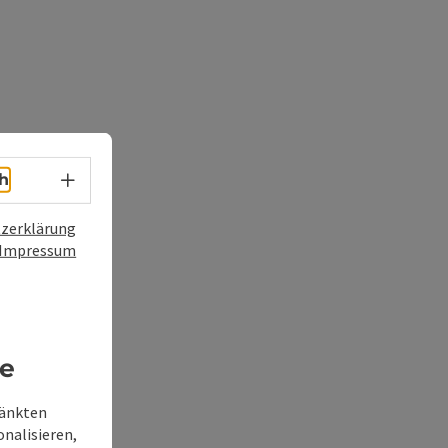
Sprachwahl - Menü öffnen
h
zerklärung
Impressum
re
ränkten
onalisieren,