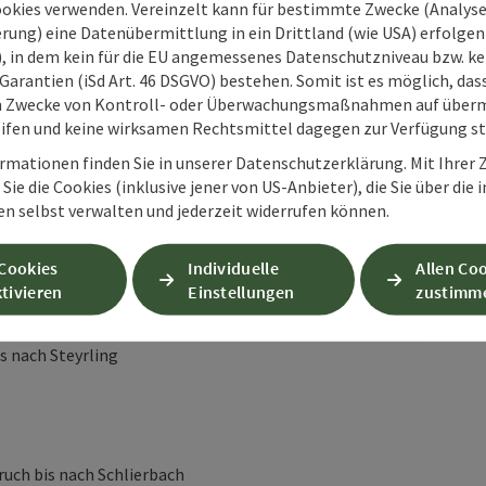
ookies verwenden. Vereinzelt kann für bestimmte Zwecke (Analyse
rung) eine Datenübermittlung in ein Drittland (wie USA) erfolgen (
O), in dem kein für die EU angemessenes Datenschutzniveau bzw. ke
Garantien (iSd Art. 46 DSGVO) bestehen. Somit ist es möglich, da
al ins Haus der Achtsamkeit
m Zwecke von Kontroll- oder Überwachungsmaßnahmen auf überm
eit
ifen und keine wirksamen Rechtsmittel dagegen zur Verfügung s
rmationen finden Sie in unserer Datenschutzerklärung. Mit Ihre
Sie die Cookies (inklusive jener von US-Anbieter), die Sie über die 
en selbst verwalten und jederzeit widerrufen können.
Almfluss" bis zum Jagersimmerl, danach geht es ins
 Cookies
Individuelle
Allen Co
tivieren
Einstellungen
zustimm
s nach Steyrling
uch bis nach Schlierbach