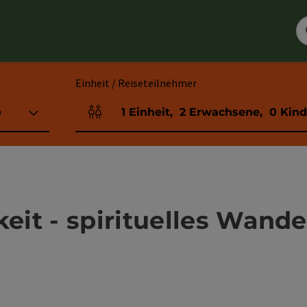
Einheit / Reiseteilnehmer
e
1
Einheit
,
2
Erwachsene
,
0
Kind
Einheitenanzahl und Personenfelder
it - spirituelles Wande