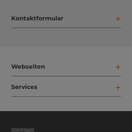
Kontaktformular
Kont
Webseiten
Web
Services
Ser
Impressum