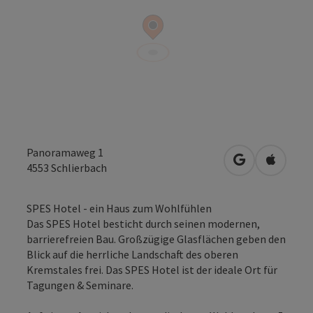
Panoramaweg 1
in Google Map
in Apple
4553
Schlierbach
SPES Hotel - ein Haus zum Wohlfühlen
Das SPES Hotel besticht durch seinen modernen,
barrierefreien Bau. Großzügige Glasflächen geben den
Blick auf die herrliche Landschaft des oberen
Kremstales frei. Das SPES Hotel ist der ideale Ort für
Tagungen & Seminare.