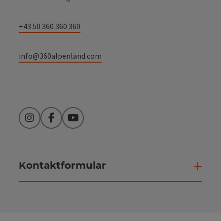
+43 50 360 360 360
info@360alpenland.com
Instagram
Facebook
YouTube
Kontaktformular
Kont