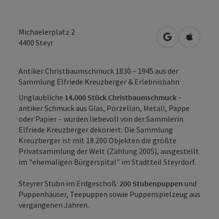
Michaelerplatz 2
in Google Map
in Apple
4400
Steyr
Antiker Christbaumschmuck 1830 – 1945 aus der
Sammlung Elfriede Kreuzberger & Erlebnisbahn
Unglaubliche
14.000 Stück Christbaumschmuck
–
antiker Schmuck aus Glas, Porzellan, Metall, Pappe
oder Papier – wurden liebevoll von der Sammlerin
Elfriede Kreuzberger dekoriert. Die Sammlung
Kreuzberger ist mit 18.200 Objekten die größte
Privatsammlung der Welt (Zählung 2005), ausgestellt
im "ehemaligen Bürgerspital" im Stadtteil Steyrdorf.
Steyrer Stubn im Erdgeschoß:
200 Stubenpuppen
und
Puppenhäuser, Teepuppen sowie Puppenspielzeug aus
vergangenen Jahren.