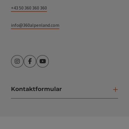
+43 50 360 360 360
info@360alpenland.com
Instagram
Facebook
YouTube
Kontaktformular
Kont