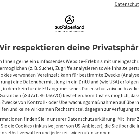
Datenschut
ir respektieren deine Privatsphä
 Ihnen gerne ein umfassendes Website-Erlebnis mit uneingesch
rmöglichen (z. B. Suche), Zugriffe analysieren sowie Inhalte pers
ookies verwenden. Vereinzelt kann für bestimmte Zwecke (Analyse
rung) eine Datenübermittlung in ein Drittland (wie USA) erfolgen (
O), in dem kein für die EU angemessenes Datenschutzniveau bzw. ke
Unverbindliche An
Garantien (iSd Art. 46 DSGVO) bestehen. Somit ist es möglich, da
m Zwecke von Kontroll- oder Überwachungsmaßnahmen auf überm
ifen und keine wirksamen Rechtsmittel dagegen zur Verfügung s
rmationen finden Sie in unserer Datenschutzerklärung. Mit Ihre
Felder mit
*
sind Pflichtfelder
Sie die Cookies (inklusive jener von US-Anbieter), die Sie über die 
en selbst verwalten und jederzeit widerrufen können.
Vorname
Nachname