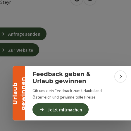
in Google Maps öffnen
in Apple Maps öffn
0
Steyr
Banner einklappen
Anfrage senden
Zur Website
Feedback geben &
Bann
n
Urlaub gewinnen
U
r
l
a
u
b
g
e
w
i
n
n
e
Gib uns dein Feedback zum Urlaubsland
Österreich und gewinne tolle Preise.
Jetzt mitmachen