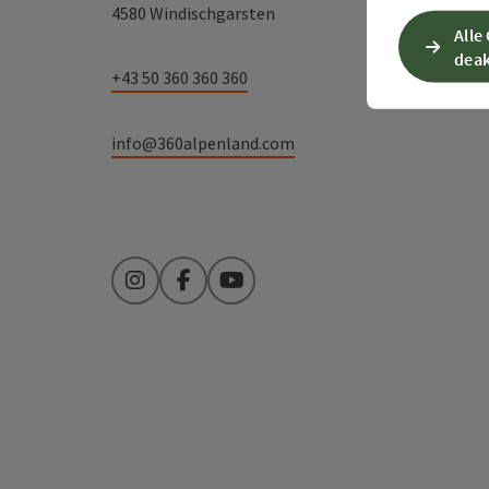
4580 Windischgarsten
Alle
deak
+43 50 360 360 360
info@360alpenland.com
Instagram
Facebook
YouTube