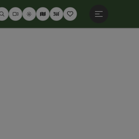
Hauptmenü öffne
Suchen
Webcams
Wetter
Interaktive Karte
360° Panoramen
Merkzettel
ht öffnen