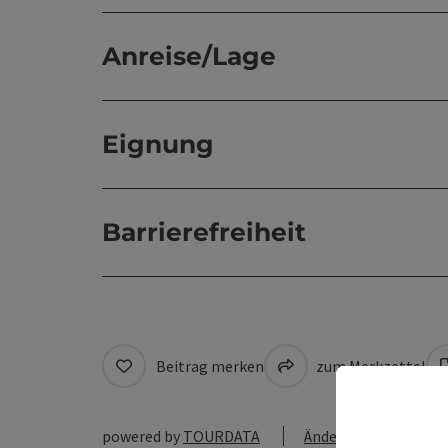
Anreise/Lage
Eignung
Barrierefreiheit
Beitrag merken
zum Merkzettel
powered by
TOURDATA
Änderung vorschlag