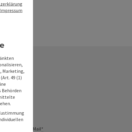
zerklärung
Impressum
re
ränkten
onalisieren,
, Marketing,
Art. 49 (1)
ine
frage
ss Behörden
ittelte
tehen.
r Zustimmung
individuellen
E-Mail
*