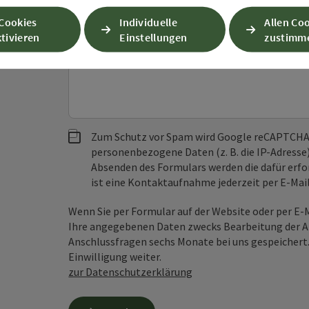
 Cookies
Individuelle
Allen Co
tivieren
Einstellungen
zustimm
Unverbindliche Anfrage
*
Zum Schutz vor Spam wird Google reCAPTCHA
personenbezogene Daten (z. B. die IP-Adresse
Absenden des Formulars werden die dafür erfor
ist eine Kontaktaufnahme jederzeit per E-Ma
Wenn Sie per Formular auf der Website oder per E
Ihre angegebenen Daten zwecks Bearbeitung der An
Anschlussfragen sechs Monate bei uns gespeichert.
Einwilligung weiter.
zur Datenschutzerklärung