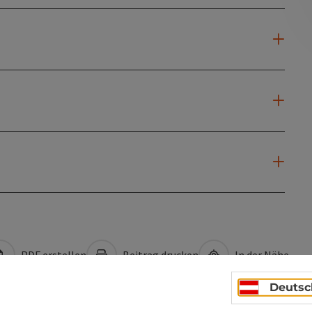
PDF erstellen
Beitrag drucken
In der Nähe
Deutsc
en