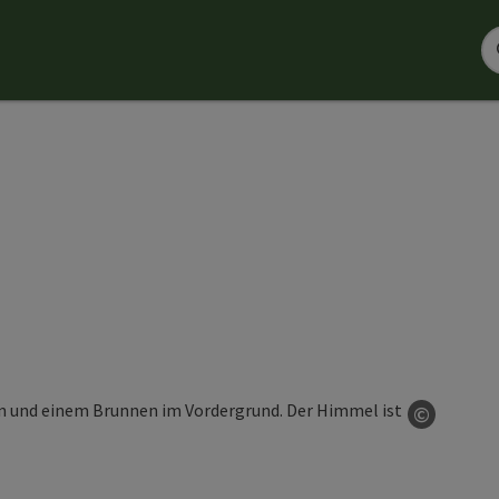
©
Copyrig