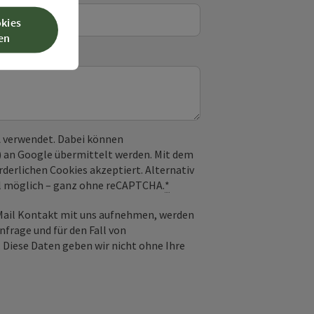
okies
en
 verwendet. Dabei können
) an Google übermittelt werden. Mit dem
derlichen Cookies akzeptiert. Alternativ
il möglich – ganz ohne reCAPTCHA.
*
-Mail Kontakt mit uns aufnehmen, werden
frage und für den Fall von
 Diese Daten geben wir nicht ohne Ihre