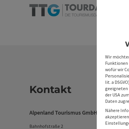
W
Wir möchten
Funktionen e
wofür wir C
Personalisie
lit. a DSGV
Kontakt
geeigneten 
der USA zu
Daten zugre
Nähere Info
Alpenland Tourismus GmbH
akzeptieren 
Einstellung
Bahnhofstraße 2