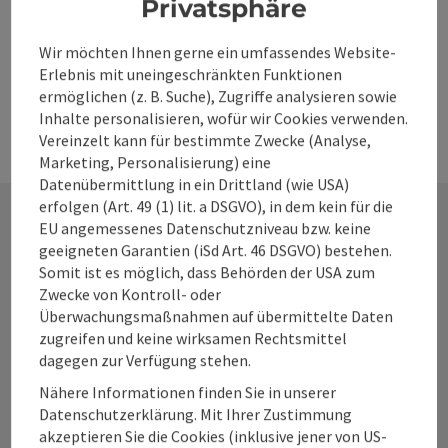
Privatsphäre
4400 Steyr
Wir möchten Ihnen gerne ein umfassendes Website-
Telefon
+43 50 360 360 360 56
Erlebnis mit uneingeschränkten Funktionen
E-Mail
sigrid.hackl@360alpenland.com
ermöglichen (z. B. Suche), Zugriffe analysieren sowie
Inhalte personalisieren, wofür wir Cookies verwenden.
Vereinzelt kann für bestimmte Zwecke (Analyse,
Marketing, Personalisierung) eine
Datenübermittlung in ein Drittland (wie USA)
erfolgen (Art. 49 (1) lit. a DSGVO), in dem kein für die
EU angemessenes Datenschutzniveau bzw. keine
geeigneten Garantien (iSd Art. 46 DSGVO) bestehen.
Kontakt
Somit ist es möglich, dass Behörden der USA zum
Zwecke von Kontroll- oder
Überwachungsmaßnahmen auf übermittelte Daten
zugreifen und keine wirksamen Rechtsmittel
Alpenland Tourismus GmbH
dagegen zur Verfügung stehen.
Nähere Informationen finden Sie in unserer
Bahnhofstraße 2
Datenschutzerklärung. Mit Ihrer Zustimmung
4580 Windischgarsten
akzeptieren Sie die Cookies (inklusive jener von US-