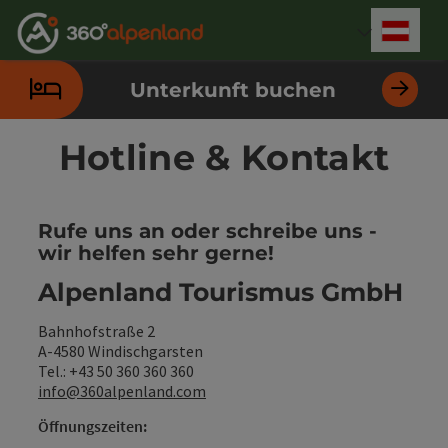
Accesskey
Accesskey
Accesskey
Accesskey
Accesskey
Accesskey
Accesskey
Accesskey
Zum Inhalt
Zur Navigation
Zum Seitenanfang
Zur Kontaktseite
Zur Suche
Zum Impressum
Zu den Hinweisen zur Bedienung der Website
Zur Startseite
[4]
[0]
[7]
[1]
[5]
[3]
[2]
[6]
Deut
Sprach
Unterkunft buchen
Hotline & Kontakt
Rufe uns an oder schreibe uns -
wir helfen sehr gerne!
Alpenland Tourismus GmbH
Bahnhofstraße 2
A-4580 Windischgarsten
Tel.: +43 50 360 360 360
info@360alpenland.com
Öffnungszeiten: