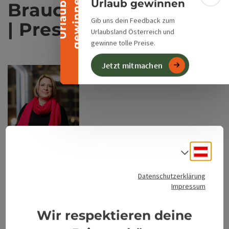
n
Bann
Urlaub gewinnen
Brauchtum | Kulinarik
U
r
l
a
u
b
g
e
w
i
n
n
e
Gib uns dein Feedback zum
| Presse & PR
Urlaubsland Österreich und
gewinne tolle Preise.
Jetzt mitmachen
Deuts
Sprach
Copy
Datenschutzerklärung
Impressum
Sigrid Hackl
Wir respektieren deine
Alpenland Tourismus GmbH
Stadtplatz 27