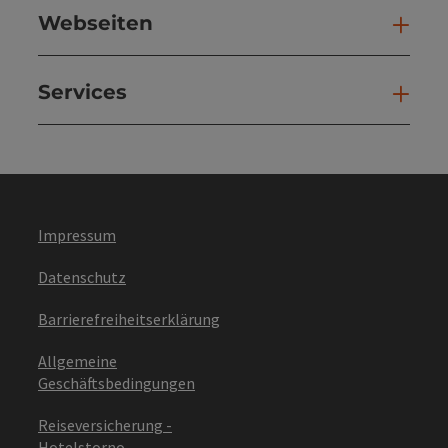
Webseiten
Web
Services
Ser
Impressum
Datenschutz
Barrierefreiheitserklärung
Allgemeine
Geschäftsbedingungen
Reiseversicherung -
Hotelstorno