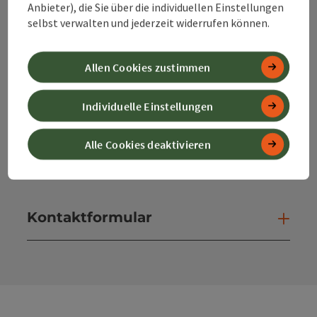
Anbieter), die Sie über die individuellen Einstellungen
+43 50 360 360 360
selbst verwalten und jederzeit widerrufen können.
info@360alpenland.com
Allen Cookies zustimmen
Individuelle Einstellungen
Alle Cookies deaktivieren
Instagram
Facebook
YouTube
Kontaktformular
Kont