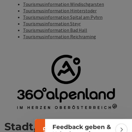
Tourismusinformation Windischgarsten
Tourismusinformation Hinterstoder
Tourismusinformation Spital am Pyhrn
Tourismusinformation Steyr
Tourismusinformation Bad Hall
Tourismusinformation Reichraming
Banner einklappen
Copyri
Stadt, Kultur &
Feedback geben &