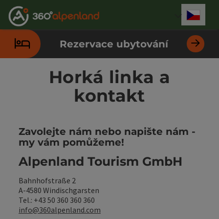
Accesskey
Accesskey
Accesskey
Accesskey
Accesskey
Accesskey
Accesskey
Accesskey
Obsah
Navigace
Začátek stránky
Kontakt
Hledám
Impressum
Pokyny k používání webové stránky
Úvodní strana
[0]
[4]
[3]
[1]
[5]
[7]
[2]
[6]
Cesky
Volba 
Rezervace ubytování
Horká linka a
kontakt
Zavolejte nám nebo napište nám -
my vám pomůžeme!
Alpenland Tourism GmbH
Bahnhofstraße 2
A-4580 Windischgarsten
Tel.: +43 50 360 360 360
info@360alpenland.com