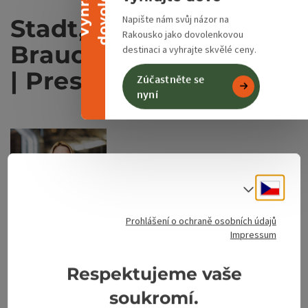
u
V
y
h
r
a
j
t
e
d
o
v
o
l
e
n
o
Napište nám svůj názor na
Stadt, Kultur &
Rakousko jako dovolenkovou
Brauchtum | Kulinarik
destinaci a vyhrajte skvělé ceny.
| Presse & PR
Zúčastněte se
nyní
Cesky
Volba j
Prohlášení o ochraně osobních údajů
Impressum
©
Otev
Respektujeme vaše
soukromí.
Sigrid Hackl