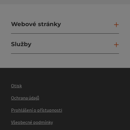
Webové stránky
Web
Služby
Slu
Otisk
Ochrana údajů
Prohlášení o přístupnosti
Všeobecné podmínky