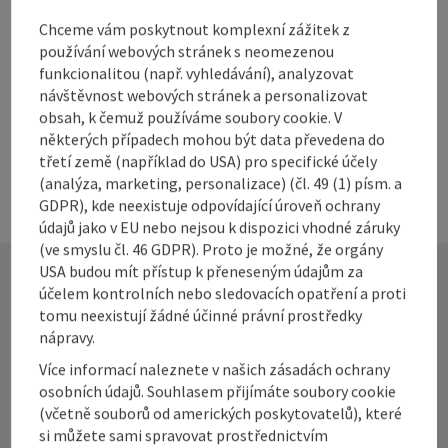
Chceme vám poskytnout komplexní zážitek z
Alpenland Tourismus GmbH
používání webových stránek s neomezenou
Stadtplatz 27
funkcionalitou (např. vyhledávání), analyzovat
4400 Steyr
návštěvnost webových stránek a personalizovat
obsah, k čemuž používáme soubory cookie. V
Telefon
+43 50 360 360 360 56
některých případech mohou být data převedena do
E-Mail
sigrid.hackl@360alpenland.com
třetí země (například do USA) pro specifické účely
(analýza, marketing, personalizace) (čl. 49 (1) písm. a
GDPR), kde neexistuje odpovídající úroveň ochrany
údajů jako v EU nebo nejsou k dispozici vhodné záruky
(ve smyslu čl. 46 GDPR). Proto je možné, že orgány
USA budou mít přístup k přeneseným údajům za
účelem kontrolních nebo sledovacích opatření a proti
Kontakt
tomu neexistují žádné účinné právní prostředky
nápravy.
Více informací naleznete v našich zásadách ochrany
osobních údajů. Souhlasem přijímáte soubory cookie
Alpenland Tourismus GmbH
(včetně souborů od amerických poskytovatelů), které
si můžete sami spravovat prostřednictvím