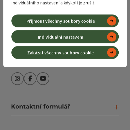
Bahnhofstraße 2
individuálního nastavení a kdykoli je zrušit.
4580 Windischgarsten
Přijmout všechny soubory cookie
+43 50 360 360 360
Individuální nastavení
info@360alpenland.com
Zakázat všechny soubory cookie
Instagram
Facebook
YouTube
Kontaktní formulář
Otev