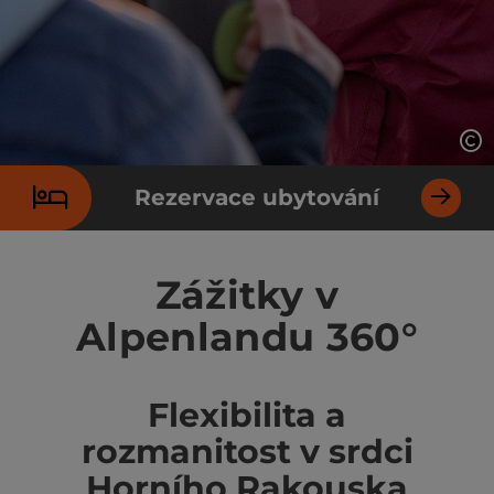
ot
Rezervace ubytování
Zážitky v
Alpenlandu 360°
Flexibilita a
rozmanitost v srdci
Horního Rakouska