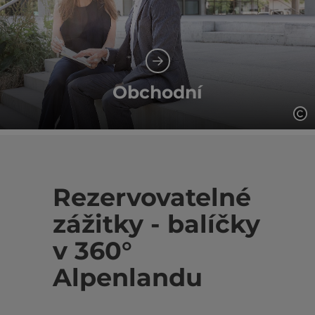
Obchodní
ot
Rezervovatelné
zážitky - balíčky
v 360°
Alpenlandu