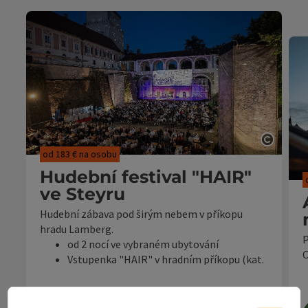
otevřít
od 183 € na osobu
Hudební festival "HAIR"
ve Steyru
Hudební zábava pod širým nebem v příkopu
hradu Lamberg.
P
od 2 nocí ve vybraném ubytování
C
Vstupenka "HAIR" v hradním příkopu (kat.
III)
Festivalový koktejl