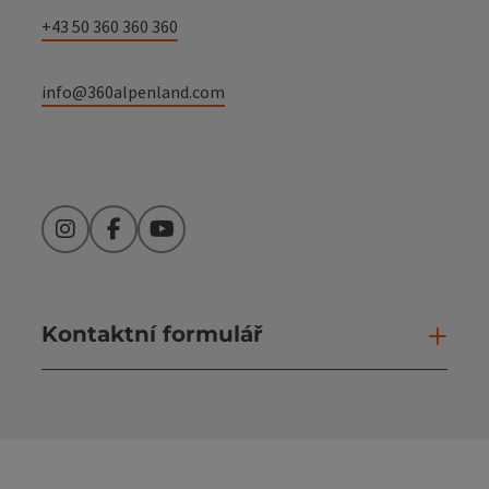
+43 50 360 360 360
info@360alpenland.com
Instagram
Facebook
YouTube
Kontaktní formulář
Otev