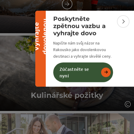
Sbalit banner
Zimní sporty
Poskytněte
u
Sbali
V
y
h
r
a
j
t
e
d
o
v
o
l
e
n
o
zpětnou vazbu a
vyhrajte dovo
ot
Napište nám svůj názor na
Rakousko jako dovolenkovou
destinaci a vyhrajte skvělé ceny.
Zúčastněte se
nyní
Kulinářské požitky
ot