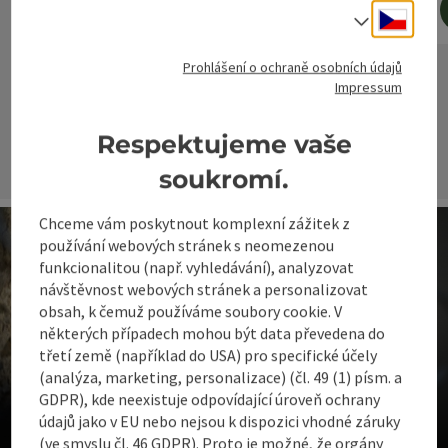
Cesky
Volba j
rezervovat nyní
Prohlášení o ochraně osobních údajů
Impressum
nächs
Respektujeme vaše
soukromí.
Chceme vám poskytnout komplexní zážitek z
používání webových stránek s neomezenou
funkcionalitou (např. vyhledávání), analyzovat
návštěvnost webových stránek a personalizovat
obsah, k čemuž používáme soubory cookie. V
některých případech mohou být data převedena do
třetí země (například do USA) pro specifické účely
(analýza, marketing, personalizace) (čl. 49 (1) písm. a
Akce a události
GDPR), kde neexistuje odpovídající úroveň ochrany
Kde se lidé setkávají
údajů jako v EU nebo nejsou k dispozici vhodné záruky
(ve smyslu čl. 46 GDPR). Proto je možné, že orgány