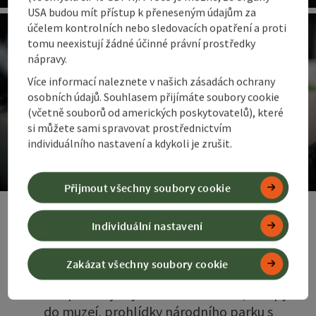
ot
USA budou mít přístup k přeneseným údajům za
účelem kontrolních nebo sledovacích opatření a proti
tomu neexistují žádné účinné právní prostředky
nápravy.
Více informací naleznete v našich zásadách ochrany
osobních údajů. Souhlasem přijímáte soubory cookie
(včetně souborů od amerických poskytovatelů), které
si můžete sami spravovat prostřednictvím
Karty pro hosty
individuálního nastavení a kdykoli je zrušit.
Speciální slevy na dovolenou
Přijmout všechny soubory cookie
ot
Ve 360° Alpenlandu otevírají karty hostů
Individuální nastavení
dveře mezi horami, městem a uklidňujícím
termálním teplem. Hosté, kteří zde
Zakázat všechny soubory cookie
přenocují, je obdrží zdarma a mohou se těšit
na bezplatné jízdy horskou železnicí, vstupy
do muzeí, prohlídky národního parku s